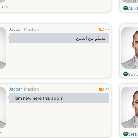
anni
5
Abad
Jaddah
Makkah
0.2
‏مسلم من الصين
Sant
Jaddah
Makkah
0.5
I iam new here this app ?
ni
Serai