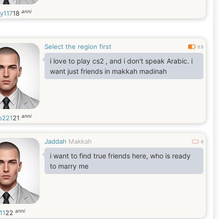
anni
y117
18
Select the region first
0.5
i love to play cs2 , and i don't speak Arabic. i
want just friends in makkah madinah
anni
o221
21
Jaddah
Makkah
0
i want to find true friends here, who is ready
to marry me
anni
11
22