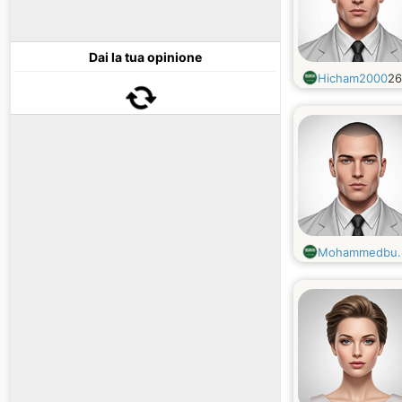
Dai la tua opinione
Hicham2000
2
Mohammedbu..