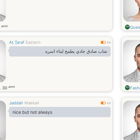
anni
6
Que
Aţ Ţaraf
Eastern
0.5
شاب صادق جادي يطمح لبناء اسره
anni
.
30
Fash
Jaddah
Makkah
0.5
nice but not always