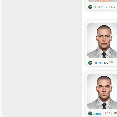
RehamF2001
2
anni
810701
45
an
Jamali457
24