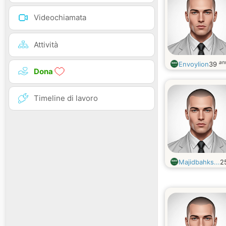
Videochiamata
Attività
an
Envoylion
39
Dona
Timeline di lavoro
Majidbahks...
2