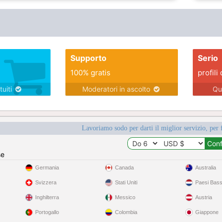
Supporto
Serio
100% gratis
profili 
tuiti
Moderatori in ascolto
Qu
Lavoriamo sodo per darti il miglior servizio, per 
se
Germania
Canada
Australia
Svizzera
Stati Uniti
Paesi Bass
Inghilterra
Messico
Austria
Portogallo
Colombia
Giappone