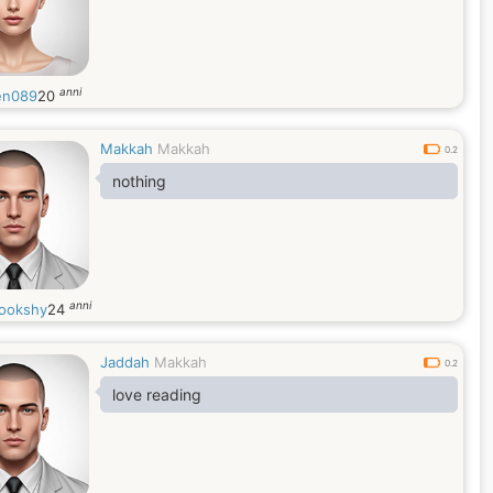
anni
en089
20
Makkah
Makkah
0.2
nothing
anni
ookshy
24
Jaddah
Makkah
0.2
love reading