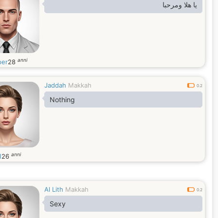
يا هلا ومرحبا
anni
per
28
Jaddah
Makkah
0.2
Nothing
anni
1
26
Al Lith
Makkah
0.2
Sexy