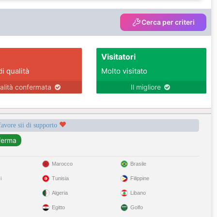
Cerca per criteri
Visitatori
di qualità
Molto visitato
alità confermata
Il migliore
favore sii di supporto
Marocco
Brasile
i
Tunisia
Filippine
Algeria
Libano
Egitto
Golfo