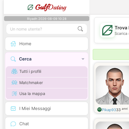
Gulf
Dating
Riyadh 2026-08-09 10:28
Trova 
Scarica 
Home
Cerca
Tutti i profili
Matchmaker
Usa la mappa
I Miei Messaggi
anni
Pikap93
33
Chat