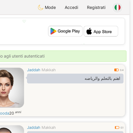
Mode
Accedi
Registrati
💖
💕
o agli utenti autenticati
Jaddah
Makkah
0.4
اهتم بالتعلم والرياضه
anni
ooda
20
Jaddah
Makkah
0.1