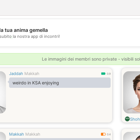
la tua anima gemella
💖
subito la nostra app di incontri!
💕
Le immagini dei membri sono private - visibili sol
Jaddah
Makkah
0.9
weirdo in KSA enjoying
Shoh
Makkah
Makkah
0.4