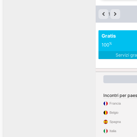
1
Gratis
%
100
Servizi gra
Incontri per pae
Francia
Belgio
Spagna
Italia