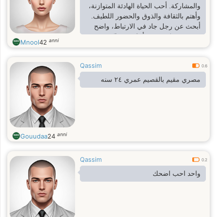
والمشاركة. أحب الحياة الهادئة المتوازنة،
وأهتم بالثقافة والذوق والحضور اللطيف.
أبحث عن رجل جاد في الارتباط، واضح
في هدفه، كريم في أخلاقه، يقدّر
anni
Mnool
42
الاستقرار والحياة الأسرية، ويؤمن بأن
الشراكة الحقيقية أساسها المودة
Qassim
والاحترام
0.6
مصري مقيم بالقصيم عمري ٢٤ سنه
anni
Gouudaa
24
Qassim
0.2
واحد احب اضحك