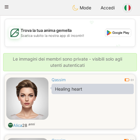
Gulf
Dating
Toggle
Mode
Accedi
navigation
💖
Trova la tua anima gemella
💖
Scarica subito la nostra app di incontri!
💕
💕
Le immagini dei membri sono private - visibili solo agli
utenti autenticati
Qassim
0.1
Healing heart
anni
Alica
28