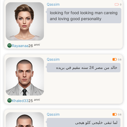
Qassim
0
looking for food looking man careing
and loving good personality
anni
Rayaanaa
26
Qassim
0.6
خالد من مصر 24 سنه مقيم في بريده
anni
Khaled33
25
Qassim
0.6
لما تبقى خليجى كلو هيجى