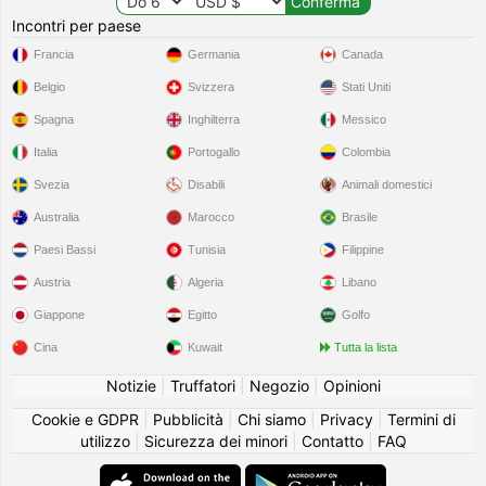
Incontri per paese
Francia
Germania
Canada
Belgio
Svizzera
Stati Uniti
Spagna
Inghilterra
Messico
Italia
Portogallo
Colombia
Svezia
Disabili
Animali domestici
Australia
Marocco
Brasile
Paesi Bassi
Tunisia
Filippine
Austria
Algeria
Libano
Giappone
Egitto
Golfo
Cina
Kuwait
Tutta la lista
Notizie
|
Truffatori
|
Negozio
|
Opinioni
Cookie e GDPR
|
Pubblicità
|
Chi siamo
|
Privacy
|
Termini di
utilizzo
|
Sicurezza dei minori
|
Contatto
|
FAQ