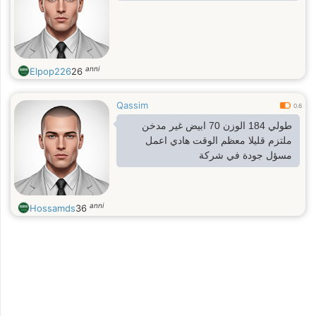
anni
Elpop226
26
Qassim
0.6
طولي 184 الوزن 70 ابيض غير مدخن
ملتزم قليلا معظم الوقت هادي اعمل
مسؤل جودة في شركة
anni
Hossamds
36