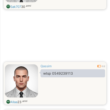
anni
Sak707
30
Qassim
0.2
wtsp 0549239113
anni
Allaa
23