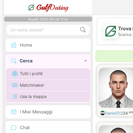
Gulf
Dating
Riyadh 2026-08-06 17:41
Trova 
Scarica 
Home
Cerca
Tutti i profili
Matchmaker
Usa la mappa
I Miei Messaggi
an
Daniel212
24
Chat