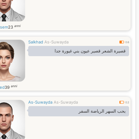
anni
asem
23
Salkhad
As-Suwayda
0.6
قصيرة الشعر قصير عيون بني غيورة جدا
anni
ed
39
As-Suwayda
As-Suwayda
0.2
بحب السهر الرياضة السفر