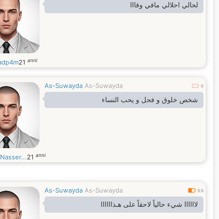
لحالي احلالي مافي وفااا
anni
adp4m
21
As-Suwayda
As-Suwayda
0
شخص خلوق و فحل و يحب النساء
anni
Nasser...
21
As-Suwayda
As-Suwayda
0.5
لاااااا شيء حالياً لاحقاً على هـذاااااا