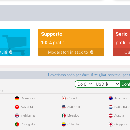
Supporto
Serio
100% gratis
profili 
tuiti
Moderatori in ascolto
Qu
Lavoriamo sodo per darti il miglior servizio, per 
se
Germania
Canada
Australia
Svizzera
Stati Uniti
Paesi Bass
Inghilterra
Messico
Austria
Portogallo
Colombia
Giappone