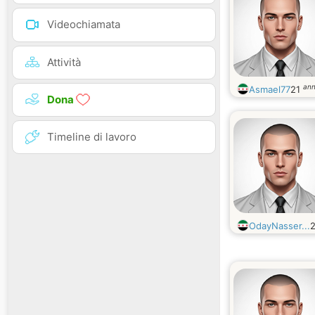
Videochiamata
Attività
ann
Asmael77
21
Dona
Timeline di lavoro
OdayNasser...