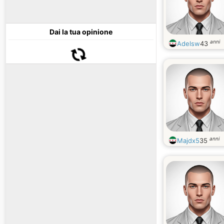
Dai la tua opinione
anni
Adelsw
43
anni
Majdx5
35