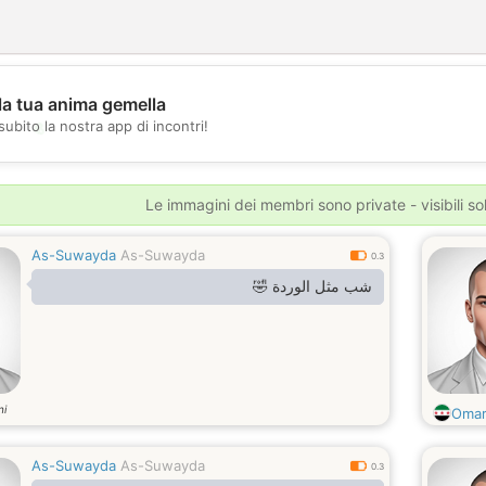
la tua anima gemella
💖
subito la nostra app di incontri!
💕
Le immagini dei membri sono private - visibili sol
As-Suwayda
As-Suwayda
0.3
شب مثل الوردة 🤣
ni
Omar
As-Suwayda
As-Suwayda
0.3