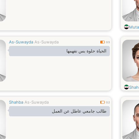
Mut
As-Suwayda
As-Suwayda
0.5
الحياة حلوة بس نفهمها
Shah
Shahba
As-Suwayda
0.2
طالب جامعي عاطل عن العمل