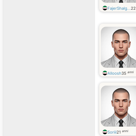
FajerShalg...
2
anni
Alloosh
35
anni
Soriii
21