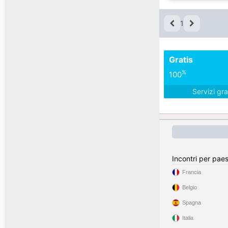
1
Gratis
%
100
Servizi gra
Incontri per pae
Francia
Belgio
Spagna
Italia