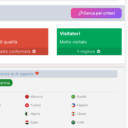
Cerca per criteri
Visitatori
di qualità
Molto visitato
alità confermata
Il migliore
favore sii di supporto
Marocco
Brasile
i
Tunisia
Filippine
Algeria
Libano
Egitto
Golfo