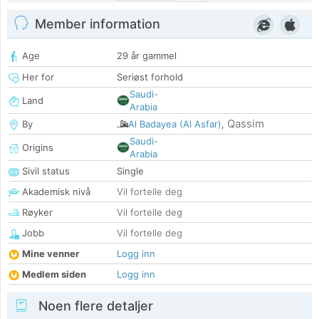
Member information
Age
29 år gammel
Her for
Seriøst forhold
Saudi-
Land
Arabia
Qassim
By
Al Badayea (Al Asfar)
,
Saudi-
Origins
Arabia
Sivil status
Single
Akademisk nivå
Vil fortelle deg
Røyker
Vil fortelle deg
Jobb
Vil fortelle deg
Mine venner
Logg inn
Medlem siden
Logg inn
Noen flere detaljer