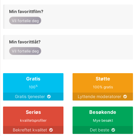
Min favorittfilm?
Vil fortelle deg
Min favorittlåt?
Vil fortelle deg
Gratis
Støtte
%
100
100% gratis
Gratis tjenester
Lyttende moderatorer
Seriøs
Besøkende
kvalitetsprofiler
Mye besøkt
Bekreftet kvalitet
Det beste