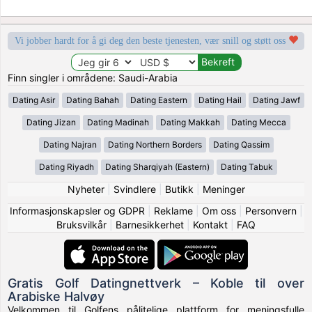
Vi jobber hardt for å gi deg den beste tjenesten, vær snill og støtt oss
Finn singler i områdene: Saudi-Arabia
Dating Asir
Dating Bahah
Dating Eastern
Dating Hail
Dating Jawf
Dating Jizan
Dating Madinah
Dating Makkah
Dating Mecca
Dating Najran
Dating Northern Borders
Dating Qassim
Dating Riyadh
Dating Sharqiyah (Eastern)
Dating Tabuk
Nyheter
|
Svindlere
|
Butikk
|
Meninger
Informasjonskapsler og GDPR
|
Reklame
|
Om oss
|
Personvern
|
Bruksvilkår
|
Barnesikkerhet
|
Kontakt
|
FAQ
Gratis Golf Datingnettverk – Koble til over
Arabiske Halvøy
Velkommen til Golfens pålitelige plattform for meningsfulle