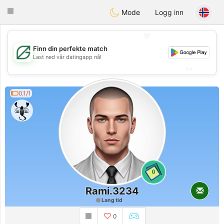
Gulf
Dating
Toggle
Mode
Logg inn
navigation
💖
Finn din perfekte match
💖
Last ned vår datingapp nå!
💕
💕
0.1/1
0
Rami.3234
Lang tid
0