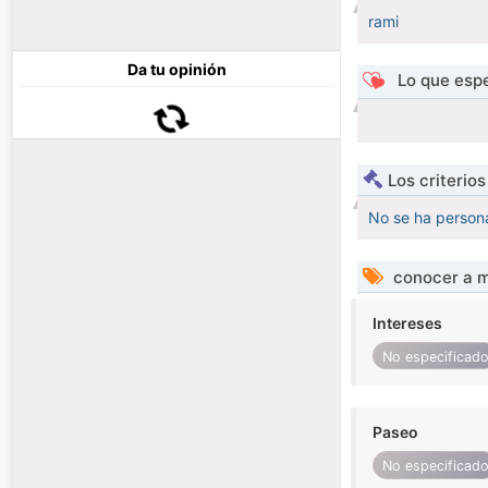
rami
Da tu opinión
Lo que espe
Los criterio
No se ha persona
conocer a m
Intereses
No especificad
Paseo
No especificad