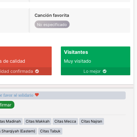
Canción favorita
No especificado
Visitantes
s de calidad
Muy visitado
lidad confirmada
Lo mejor
r favor sé solidario
tas Madinah
Citas Makkah
Citas Mecca
Citas Najran
s Sharqiyah (Eastern)
Citas Tabuk