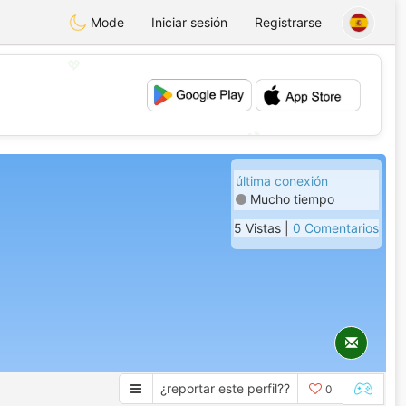
Mode
Iniciar sesión
Registrarse
💖
💕
última conexión
Mucho tiempo
5 Vistas |
0 Comentarios
¿reportar este perfil??
0