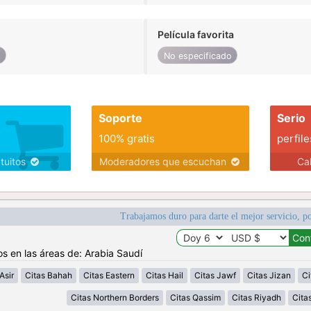
Película favorita
o
No especificado
Soporte
Serio
100% gratis
perfile
atuitos
Moderadores que escuchan
Ca
Trabajamos duro para darte el mejor servicio, po
os en las áreas de: Arabia Saudí
Asir
Citas Bahah
Citas Eastern
Citas Hail
Citas Jawf
Citas Jizan
Ci
Citas Northern Borders
Citas Qassim
Citas Riyadh
Cita