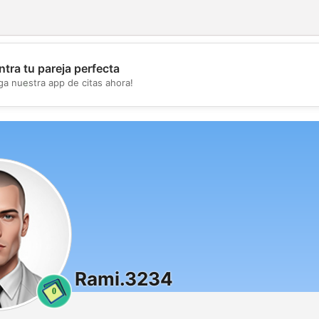
tra tu pareja perfecta
💖
ga nuestra app de citas ahora!
💕
Rami.3234
0