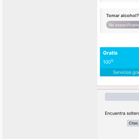
Tomar alcohol?
No especificad
Gratis
%
100
Servicios gr
Encuentra solter
Citas 