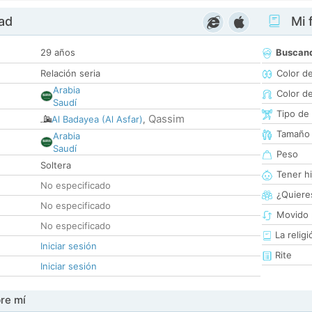
dad
Mi f
29 años
Buscan
Relación seria
Color d
Arabia
Color d
Saudí
Tipo de
Qassim
Al Badayea (Al Asfar)
,
Tamaño
Arabia
Saudí
Peso
Soltera
Tener hi
No especificado
¿Quieres
No especificado
Movido 
No especificado
La religi
Iniciar sesión
Rite
Iniciar sesión
re mí