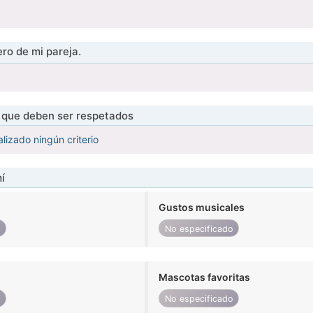
ro de mi pareja.
s que deben ser respetados
lizado ningún criterio
í
Gustos musicales
o
No especificado
Mascotas favoritas
o
No especificado