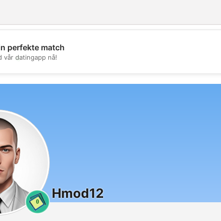
in perfekte match
💖
d vår datingapp nå!
💕
Hmod12
0