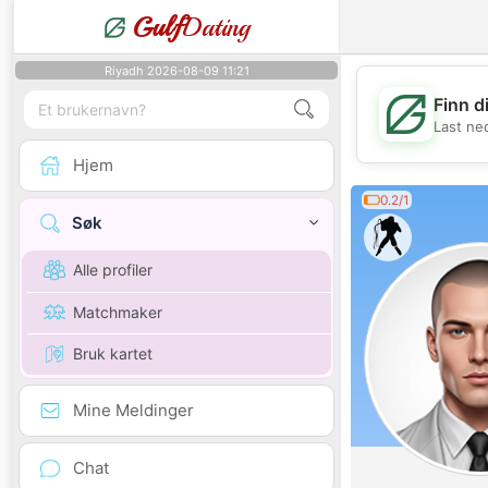
Gulf
Dating
Riyadh 2026-08-09 11:21
Finn d
Last ne
Hjem
0.2/1
Søk
Alle profiler
Matchmaker
Bruk kartet
Mine Meldinger
Chat