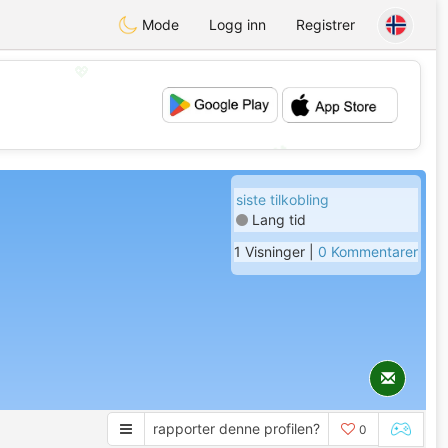
Mode
Logg inn
Registrer
💖
💕
siste tilkobling
Lang tid
1 Visninger |
0 Kommentarer
rapporter denne profilen?
0