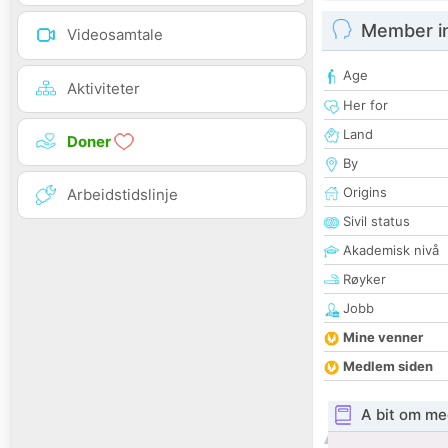
Member i
Videosamtale
Age
Aktiviteter
Her for
Land
Doner
By
Origins
Arbeidstidslinje
Sivil status
Akademisk nivå
Røyker
Jobb
Mine venner
Medlem siden
A bit om me