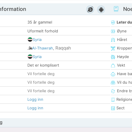
nformation
Noen
35 år gammel
Leter du
Uformelt forhold
Øyne
Syria
Håret
Raqqah
Al-Thawrah
,
Kroppe
Syria
Høyde
Det er komplisert
Vekt
Vil fortelle deg
Have ba
Vil fortelle deg
Vil du h
Vil fortelle deg
Endre by
Logg inn
Religion
Logg inn
Sect
g