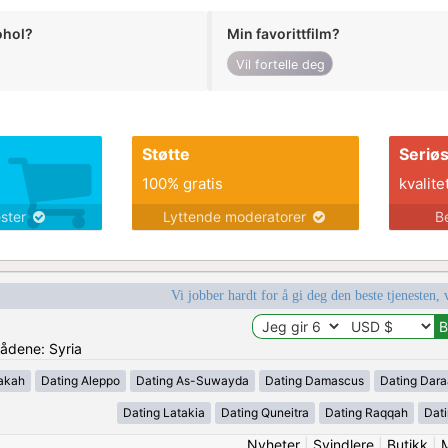
ohol?
Min favorittfilm?
Vil fortelle deg
Støtte
Seriø
100% gratis
kvalite
ester
Lyttende moderatorer
B
Vi jobber hardt for å gi deg den beste tjenesten, 
rådene: Syria
akah
Dating Aleppo
Dating As-Suwayda
Dating Damascus
Dating Dara
Dating Latakia
Dating Quneitra
Dating Raqqah
Dat
Nyheter
|
Svindlere
|
Butikk
|