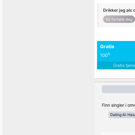
Drikker jeg alc 
Vil fortelle deg
Gratis
%
100
Gratis tjen
Finn singler i om
Dating Al-Has