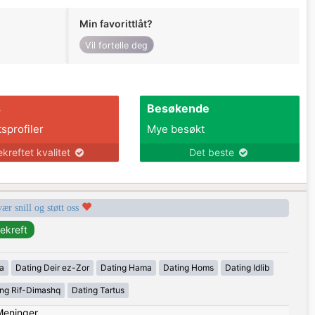
Min favorittlåt?
Vil fortelle deg
s
Besøkende
tsprofiler
Mye besøkt
ekreftet kvalitet
Det beste
vær snill og støtt oss
a
Dating Deir ez-Zor
Dating Hama
Dating Homs
Dating Idlib
ing Rif-Dimashq
Dating Tartus
Meninger