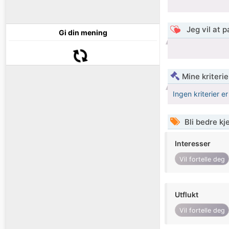
Jeg vil at 
Gi din mening
Mine kriteri
Ingen kriterier er
Bli bedre k
Interesser
Vil fortelle deg
Utflukt
Vil fortelle deg