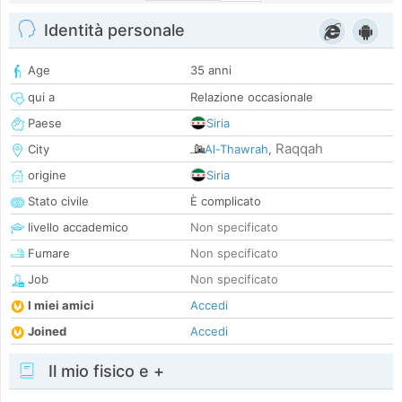
Identità personale
Age
35 anni
qui a
Relazione occasionale
Paese
Siria
Raqqah
City
Al-Thawrah
,
origine
Siria
Stato civile
È complicato
livello accademico
Non specificato
Fumare
Non specificato
Job
Non specificato
I miei amici
Accedi
Joined
Accedi
Il mio fisico e +