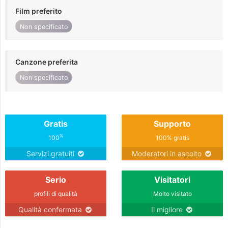
Film preferito
Non specificato
Canzone preferita
Non specificato
Gratis
Supporto
%
100
100% gratis
Servizi gratuiti
Moderatori in ascolto
Serio
Visitatori
profili di qualità
Molto visitato
Qualità confermata
Il migliore