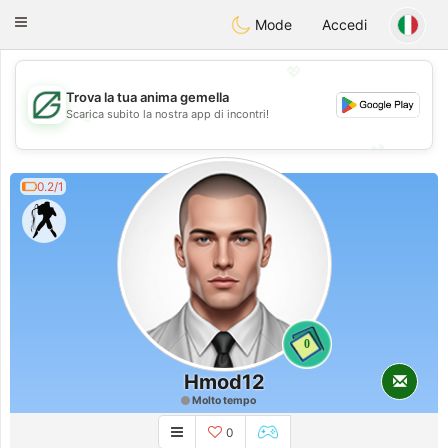
Gulf
Dating
Toggle
Mode
Accedi
navigation
💖
Trova la tua anima gemella
💖
Scarica subito la nostra app di incontri!
💕
💕
0.2/1
0
Hmod12
Molto tempo
0