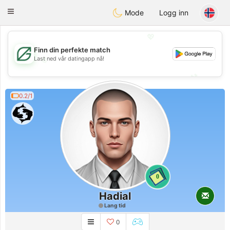
Gulf
Dating
Toggle
Mode
Logg inn
navigation
💖
Finn din perfekte match
Last ned vår datingapp nå!
💖
💕
💕
0.2/1
0
Hadial
Lang tid
0