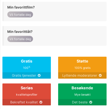
Min favorittfilm?
Vil fortelle deg
Min favorittlåt?
Vil fortelle deg
Gratis
Støtte
%
100
100% gratis
Gratis tjenester
Lyttende moderatorer
Seriøs
Besøkende
kvalitetsprofiler
Mye besøkt
Bekreftet kvalitet
Det beste