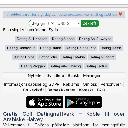
Vi jobber hardt for å gi deg den beste tjenesten, vær snill og støtt oss
Finn singler i områdene: Syria
Dating Al-Hasakah
Dating Aleppo
Dating As-Suwayda
Dating Damascus
Dating Daraa
Dating Deir ez-Zor
Dating Hama
Dating Homs
Dating Idlib
Dating Latakia
Dating Quneitra
Dating Raqqah
Dating Rif-Dimashq
Dating Tartus
Nyheter
|
Svindlere
|
Butikk
|
Meninger
Informasjonskapsler og GDPR
|
Reklame
|
Om oss
|
Personvern
|
Bruksvilkår
|
Barnesikkerhet
|
Kontakt
|
FAQ
Gratis Golf Datingnettverk – Koble til over
Arabiske Halvøy
Velkommen til Golfens pålitelige plattform for meningsfulle