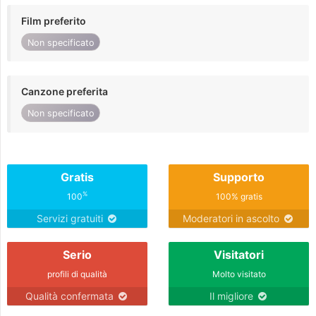
Film preferito
Non specificato
Canzone preferita
Non specificato
Gratis
Supporto
%
100
100% gratis
Servizi gratuiti
Moderatori in ascolto
Serio
Visitatori
profili di qualità
Molto visitato
Qualità confermata
Il migliore