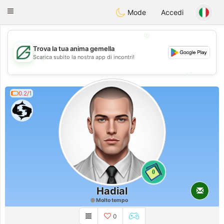
Gulf
Dating
Toggle
Mode
Accedi
navigation
💖
Trova la tua anima gemella
💖
Scarica subito la nostra app di incontri!
💕
💕
0.2/1
0
Hadial
Molto tempo
0