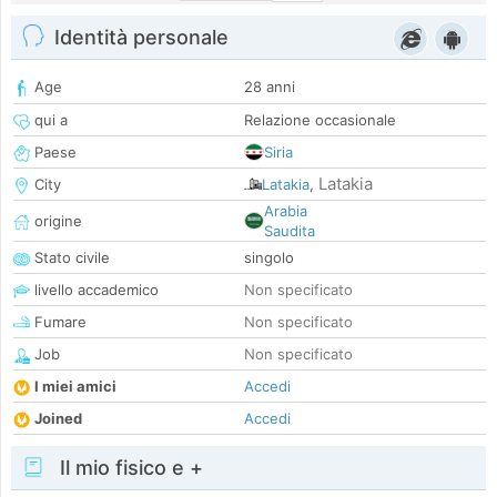
Identità personale
Age
28 anni
qui a
Relazione occasionale
Paese
Siria
Latakia
City
Latakia
,
Arabia
origine
Saudita
Stato civile
singolo
livello accademico
Non specificato
Fumare
Non specificato
Job
Non specificato
I miei amici
Accedi
Joined
Accedi
Il mio fisico e +