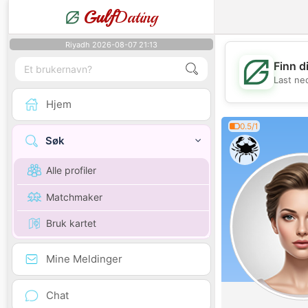
Gulf
Dating
Riyadh 2026-08-07 21:13
Finn d
Last ne
Hjem
0.5/1
Søk
Alle profiler
Matchmaker
Bruk kartet
Mine Meldinger
Chat