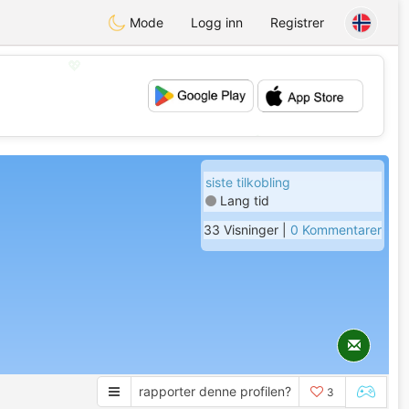
Mode
Logg inn
Registrer
💖
💕
siste tilkobling
Lang tid
33 Visninger |
0 Kommentarer
rapporter denne profilen?
3