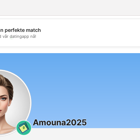
in perfekte match
d vår datingapp nå!
💖
💕
Amouna2025
0