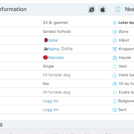
nformation
Noen
33 år gammel
Leter du
Seriøst forhold
Øyne
Qatar
Håret
Doha
Najma
,
Kroppe
Marokko
Høyde
Single
Vekt
Vil fortelle deg
Have ba
Nei
Vil du h
Vil fortelle deg
Endre by
Logg inn
Religion
Logg inn
Sect
g