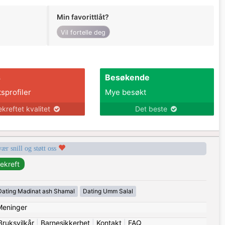
Min favorittlåt?
Vil fortelle deg
s
Besøkende
tsprofiler
Mye besøkt
ekreftet kvalitet
Det beste
vær snill og støtt oss
Dating Madinat ash Shamal
Dating Umm Salal
Meninger
Bruksvilkår
|
Barnesikkerhet
|
Kontakt
|
FAQ