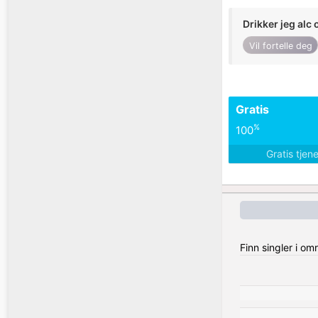
Drikker jeg alc 
Vil fortelle deg
Gratis
%
100
Gratis tjen
Finn singler i o