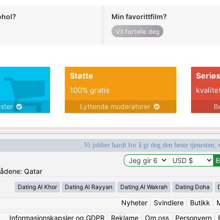
ohol?
Min favorittfilm?
Vil fortelle deg
Støtte
Seriø
100% gratis
kvalite
ester
Lyttende moderatorer
B
Vi jobber hardt for å gi deg den beste tjenesten, 
mrådene: Qatar
Dating Al Khor
Dating Al Rayyan
Dating Al Wakrah
Dating Doha
Nyheter
|
Svindlere
|
Butikk
|
Informasjonskapsler og GDPR
|
Reklame
|
Om oss
|
Personvern
|