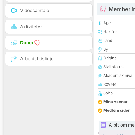
Member i
Videosamtale
Age
Aktiviteter
Her for
Land
Doner
By
Origins
Arbeidstidslinje
Sivil status
Akademisk nivå
Røyker
Jobb
Mine venner
Medlem siden
A bit om me