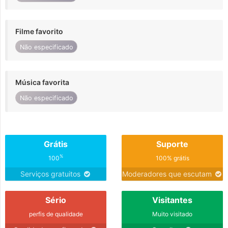
Filme favorito
Não especificado
Música favorita
Não especificado
Grátis
Suporte
%
100
100% grátis
Serviços gratuitos
Moderadores que escutam
Sério
Visitantes
perfis de qualidade
Muito visitado