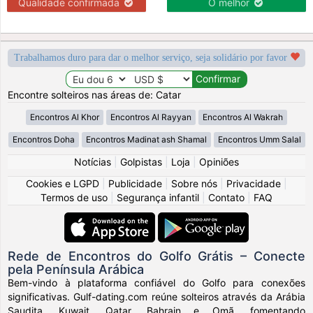
Qualidade confirmada
O melhor
Trabalhamos duro para dar o melhor serviço, seja solidário por favor
Encontre solteiros nas áreas de: Catar
Encontros Al Khor
Encontros Al Rayyan
Encontros Al Wakrah
Encontros Doha
Encontros Madinat ash Shamal
Encontros Umm Salal
Notícias
|
Golpistas
|
Loja
|
Opiniões
Cookies e LGPD
|
Publicidade
|
Sobre nós
|
Privacidade
|
Termos de uso
|
Segurança infantil
|
Contato
|
FAQ
Rede de Encontros do Golfo Grátis – Conecte
pela Península Arábica
Bem-vindo à plataforma confiável do Golfo para conexões
significativas. Gulf-dating.com reúne solteiros através da Arábia
Saudita, Kuwait, Qatar, Bahrain e Omã, fomentando