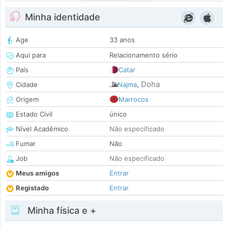
Minha identidade
Age
33 anos
Aqui para
Relacionamento sério
País
Catar
Doha
Cidade
Najma
,
Origem
Marrocos
Estado Civil
único
Nível Acadêmico
Não especificado
Fumar
Não
Job
Não especificado
Meus amigos
Entrar
Registado
Entrar
Minha física e +