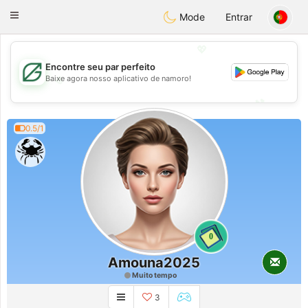
Gulf
Dating
Toggle
Mode
Entrar
navigation
💖
Encontre seu par perfeito
💖
Baixe agora nosso aplicativo de namoro!
💕
💕
0.5/1
0
Amouna2025
Muito tempo
3