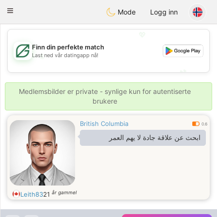
Gulf
Dating
Toggle
Mode
Logg inn
navigation
💖
Finn din perfekte match
Last ned vår datingapp nå!
💖
💕
💕
Medlemsbilder er private - synlige kun for autentiserte
brukere
British Columbia
0.6
ابحث عن علاقة جادة لا يهم العمر
år gammel
Leith83
21