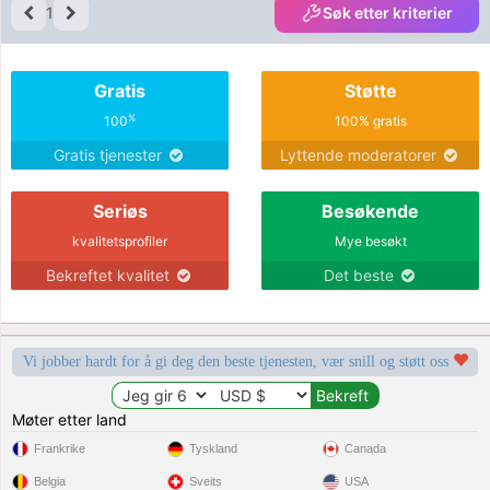
1
Søk etter kriterier
Gratis
Støtte
%
100
100% gratis
Gratis tjenester
Lyttende moderatorer
Seriøs
Besøkende
kvalitetsprofiler
Mye besøkt
Bekreftet kvalitet
Det beste
Vi jobber hardt for å gi deg den beste tjenesten, vær snill og støtt oss
Møter etter land
Frankrike
Tyskland
Canada
Belgia
Sveits
USA