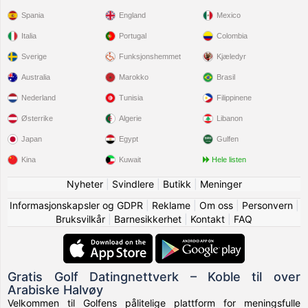
Spania
England
Mexico
Italia
Portugal
Colombia
Sverige
Funksjonshemmet
Kjæledyr
Australia
Marokko
Brasil
Nederland
Tunisia
Filippinene
Østerrike
Algerie
Libanon
Japan
Egypt
Gulfen
Kina
Kuwait
Hele listen
Nyheter
|
Svindlere
|
Butikk
|
Meninger
Informasjonskapsler og GDPR
|
Reklame
|
Om oss
|
Personvern
|
Bruksvilkår
|
Barnesikkerhet
|
Kontakt
|
FAQ
Gratis Golf Datingnettverk – Koble til over
Arabiske Halvøy
Velkommen til Golfens pålitelige plattform for meningsfulle