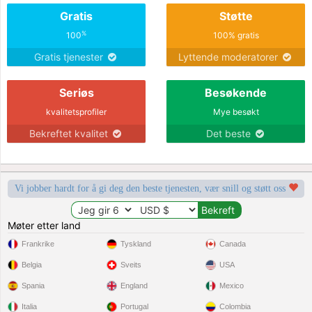
Gratis
Støtte
%
100
100% gratis
Gratis tjenester
Lyttende moderatorer
Seriøs
Besøkende
kvalitetsprofiler
Mye besøkt
Bekreftet kvalitet
Det beste
Vi jobber hardt for å gi deg den beste tjenesten, vær snill og støtt oss
Møter etter land
Frankrike
Tyskland
Canada
Belgia
Sveits
USA
Spania
England
Mexico
Italia
Portugal
Colombia