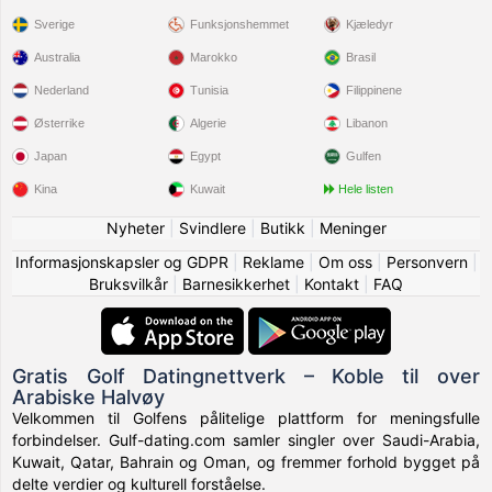
Sverige
Funksjonshemmet
Kjæledyr
Australia
Marokko
Brasil
Nederland
Tunisia
Filippinene
Østerrike
Algerie
Libanon
Japan
Egypt
Gulfen
Kina
Kuwait
Hele listen
Nyheter
|
Svindlere
|
Butikk
|
Meninger
Informasjonskapsler og GDPR
|
Reklame
|
Om oss
|
Personvern
|
Bruksvilkår
|
Barnesikkerhet
|
Kontakt
|
FAQ
Gratis Golf Datingnettverk – Koble til over
Arabiske Halvøy
Velkommen til Golfens pålitelige plattform for meningsfulle
forbindelser. Gulf-dating.com samler singler over Saudi-Arabia,
Kuwait, Qatar, Bahrain og Oman, og fremmer forhold bygget på
delte verdier og kulturell forståelse.