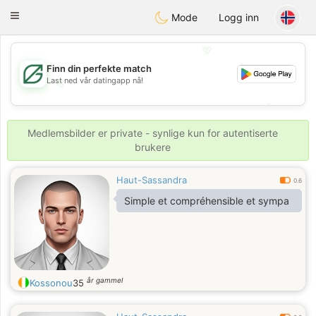
Gulf
Dating
Toggle
Mode
Logg inn
navigation
💖
Finn din perfekte match
Last ned vår datingapp nå!
💖
💕
💕
Medlemsbilder er private - synlige kun for autentiserte
brukere
Haut-Sassandra
0.6
Simple et compréhensible et sympa
år gammel
Kossonou
35