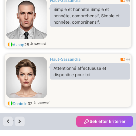
Haut-Sassandra
0.6
Simple et honnête Simple et
honnête, compréhensif, Simple et
honnête, compréhensif,
år gammel
Azsap
28
Haut-Sassandra
0.6
Attentionné affectueuse et
disponible pour toi
år gammel
Danielle
32
1
Søk etter kriterier