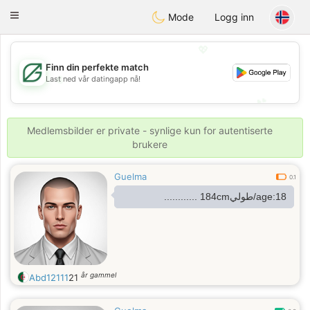
Gulf
Dating
Toggle
Mode
Logg inn
navigation
💖
Finn din perfekte match
💖
Last ned vår datingapp nå!
💕
💕
Medlemsbilder er private - synlige kun for autentiserte
brukere
Guelma
0.1
age:18/طولي184cm ............
år gammel
Abd12111
21