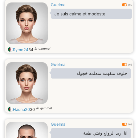
Guelma
0.5
Je suis calme et modeste
år gammel
Ryme24
34
Guelma
0.5
خلوقة متفهمة متعلمة خجولة
år gammel
Hasna20
30
Guelma
0.6
انا اريد الزواج ونيتي طيبة