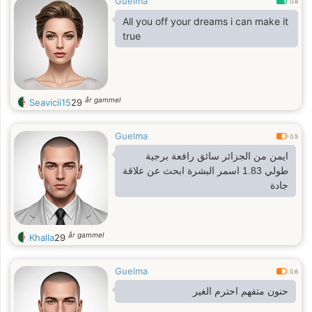
Guelma
0.8
All you off your dreams i can make it
true
år gammel
Seavicii15
29
Guelma
0.5
ايمن من الجزائر سائق رافعة برجية
طولي 1.83 اسمر البشرة ابحث عن علاقة
جادة
år gammel
Khalla
29
Guelma
0.6
حنون متفهم احترم الغير