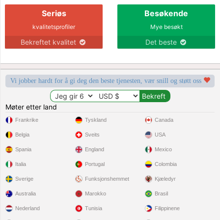
Seriøs
Besøkende
kvalitetsprofiler
Mye besøkt
Bekreftet kvalitet
Det beste
Vi jobber hardt for å gi deg den beste tjenesten, vær snill og støtt oss
Møter etter land
Frankrike
Tyskland
Canada
Belgia
Sveits
USA
Spania
England
Mexico
Italia
Portugal
Colombia
Sverige
Funksjonshemmet
Kjæledyr
Australia
Marokko
Brasil
Nederland
Tunisia
Filippinene