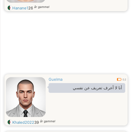
år gammel
Hanane1
26
Guelma
0.2
أنا لا أعرف تعريف عن نفسي
år gammel
Khaled2022
39