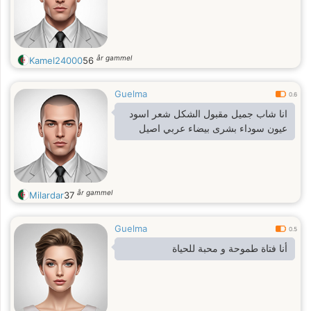
år gammel
Kamel24000
56
Guelma
0.6
انا شاب جميل مقبول الشكل شعر اسود
عيون سوداء بشرى بيضاء عربي اصيل
år gammel
Milardar
37
Guelma
0.5
أنا فتاة طموحة و محبة للحياة