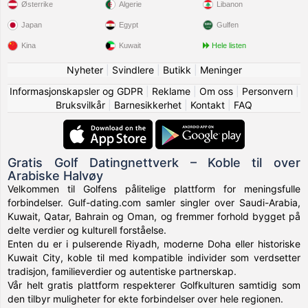
Østerrike
Algerie
Libanon
Japan
Egypt
Gulfen
Kina
Kuwait
Hele listen
Nyheter
|
Svindlere
|
Butikk
|
Meninger
Informasjonskapsler og GDPR
|
Reklame
|
Om oss
|
Personvern
|
Bruksvilkår
|
Barnesikkerhet
|
Kontakt
|
FAQ
Gratis Golf Datingnettverk – Koble til over
Arabiske Halvøy
Velkommen til Golfens pålitelige plattform for meningsfulle
forbindelser. Gulf-dating.com samler singler over Saudi-Arabia,
Kuwait, Qatar, Bahrain og Oman, og fremmer forhold bygget på
delte verdier og kulturell forståelse.
Enten du er i pulserende Riyadh, moderne Doha eller historiske
Kuwait City, koble til med kompatible individer som verdsetter
tradisjon, familieverdier og autentiske partnerskap.
Vår helt gratis plattform respekterer Golfkulturen samtidig som
den tilbyr muligheter for ekte forbindelser over hele regionen.