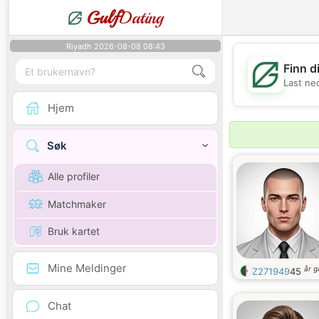
Gulf
Dating
Riyadh 2026-08-08 08:43
Finn d
Last ne
Hjem
Søk
Alle profiler
Matchmaker
Bruk kartet
Mine Meldinger
år 
Z271949
45
Chat