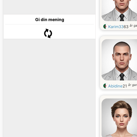
Gi din mening
år g
Karim33
63
år ga
Abidine
21