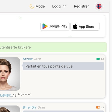
Mode
Logg inn
Registrer
💖
💕
utentiserte brukere
Arzew
Oran
0.9
Parfait en tous points de vue
år gammel
du8487...
18
Bir el Djir
Oran
0.5