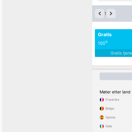
1
Gratis
%
100
Gratis tjen
Møter etter land
Frankrike
Belgia
Spania
Italia