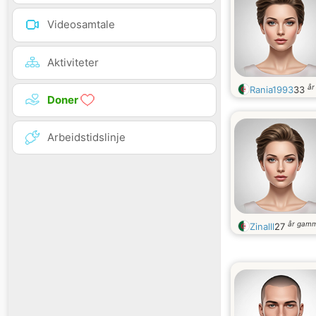
Videosamtale
Aktiviteter
år
Rania1993
33
Doner
Arbeidstidslinje
år gamm
Zinalll
27