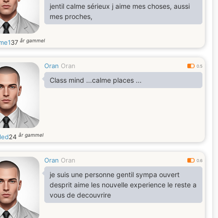
jentil calme sérieux j aime mes choses, aussi
mes proches,
år gammel
me1
37
Oran
Oran
0.5
Class mind ...calme places ...
år gammel
led
24
Oran
Oran
0.6
je suis une personne gentil sympa ouvert
desprit aime les nouvelle experience le reste a
vous de decouvrire