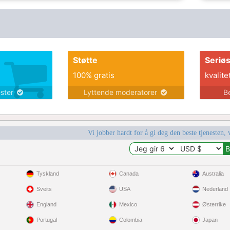
Støtte
Seriø
100% gratis
kvalite
ester
Lyttende moderatorer
B
Vi jobber hardt for å gi deg den beste tjenesten, 
Tyskland
Canada
Australia
Sveits
USA
Nederland
England
Mexico
Østerrike
Portugal
Colombia
Japan