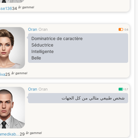
år gammel
sse136
34
Oran
Oran
0.6
Dominatrice de caractère
Séductrice
Intelligente
Belle
år gammel
iva
25
Oran
Oran
0.7
شخص طبيعي مثالي من كل الجهات
år gammel
medkab...
29