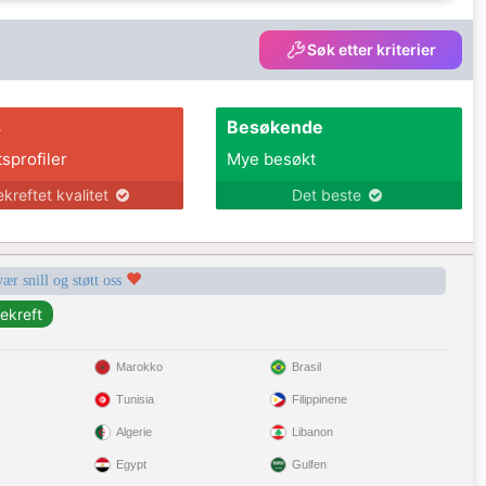
Søk etter kriterier
s
Besøkende
tsprofiler
Mye besøkt
ekreftet kvalitet
Det beste
vær snill og støtt oss
Marokko
Brasil
Tunisia
Filippinene
Algerie
Libanon
Egypt
Gulfen