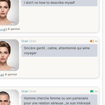
I don't no how to describe myself
år gammel
mm
27
Oran
Oran
0.6
Sincère gentil , calme, attentionné qui aime
voyager
år gammel
1
41
Oran
Oran
0.8
Homme cherche femme ou son partenaire
pour une relation sérieuse ,Je suis intéressé