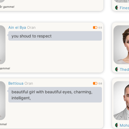
år gammel
Fine
Ain el Bya
Oran
0.5
you shoud to respect
gammel
Thed
Bettioua
Oran
0.6
beautiful girl with beautiful eyes, charming,
intelligent,
ammel
Moha