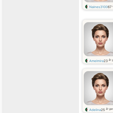
Naines3100
67
år 
Amelmira
23
år g
Adelina
25