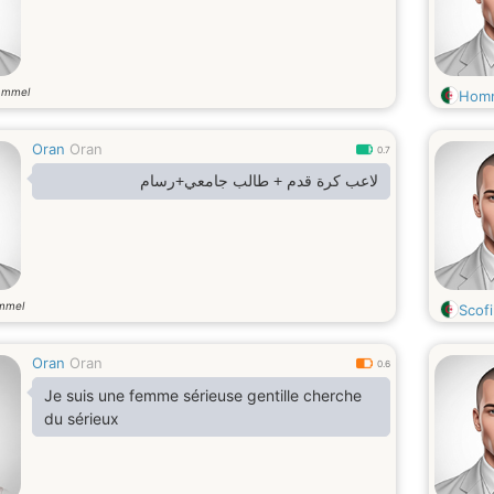
ammel
Hom
Oran
Oran
0.7
لاعب كرة قدم + طالب جامعي+رسام
mmel
Scofi
Oran
Oran
0.6
Je suis une femme sérieuse gentille cherche
du sérieux