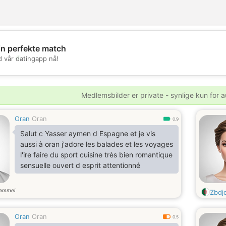
in perfekte match
💖
d vår datingapp nå!
💕
Medlemsbilder er private - synlige kun for a
Oran
Oran
0.9
Salut c Yasser aymen d Espagne et je vis
aussi à oran j'adore les balades et les voyages
l'ire faire du sport cuisine très bien romantique
sensuelle ouvert d esprit attentionné
gammel
Zbdj
Oran
Oran
0.5