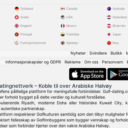
Tyskland
Canada
Australia
Sveits
USA
Nederland
England
Mexico
Østerrike
Portugal
Colombia
Japan
Funksjonshemmet
Kjæledyr
Kina
Nyheter
|
Svindlere
|
Butikk
|
Informasjonskapsler og GDPR
|
Reklame
|
Om oss
|
Personvern
|
atingnettverk – Koble til over Arabiske Halvøy
lfens pålitelige plattform for meningsfulle forbindelser. Gulf-dating
 forhold bygget på delte verdier og kulturell forståelse.
ulserende Riyadh, moderne Doha eller historiske Kuwait City, ko
g autentiske partnerskap.
lattform respekterer Golfkulturen samtidig som den tilbyr muligheter f
pektert fellesskap av Golfinnbyggere som bygger vennskap og forhold
ser som forbinder hjerter over den vakre Arabiske Halvøy.