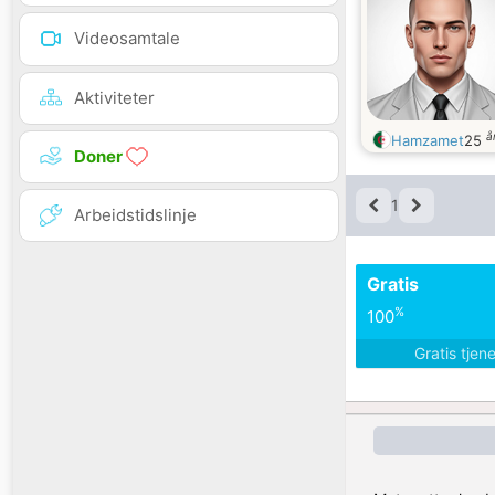
Videosamtale
Aktiviteter
å
Hamzamet
25
Doner
1
Arbeidstidslinje
Gratis
%
100
Gratis tjen