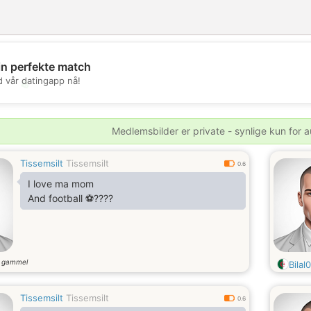
in perfekte match
d vår datingapp nå!
💖
💕
Medlemsbilder er private - synlige kun for a
Tissemsilt
Tissemsilt
0.6
I love ma mom
And football ⚽????
r gammel
Bilal
Tissemsilt
Tissemsilt
0.6