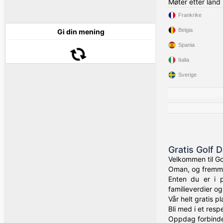
Møter etter land
Frankrike
Belgia
Gi din mening
Spania
Italia
Sverige
Gratis Golf D
Velkommen til Go
Oman, og fremmer
Enten du er i p
familieverdier o
Vår helt gratis p
Bli med i et res
Oppdag forbindel