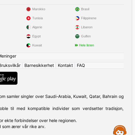
Marokko
Brasil
Tunisia
Filippinene
Algerie
Libanon
Egypt
Gulfen
Kuwait
Hele listen
Meninger
Bruksvilkår
|
Barnesikkerhet
|
Kontakt
|
FAQ
.com samler singler over Saudi-Arabia, Kuwait, Qatar, Bahrain og
ble til med kompatible individer som verdsetter tradisjon,
or ekte forbindelser over hele regionen.
 som ærer vår rike arv.
Assistance