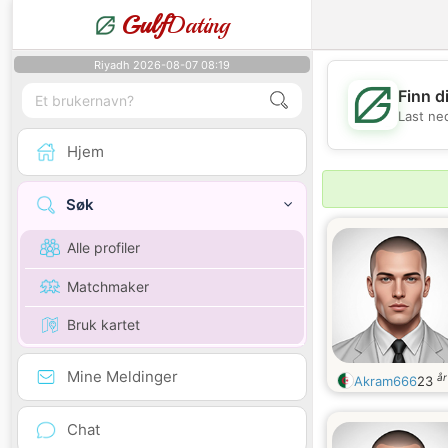
Gulf
Dating
Riyadh 2026-08-07 08:19
Finn d
Last ne
Hjem
Søk
Alle profiler
Matchmaker
Bruk kartet
Mine Meldinger
å
Akram666
23
Chat