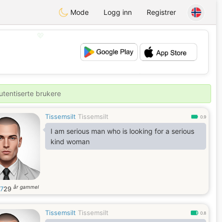
Mode
Logg inn
Registrer
💖
💕
utentiserte brukere
Tissemsilt
Tissemsilt
0.9
I am serious man who is looking for a serious
kind woman
år gammel
07
29
Tissemsilt
Tissemsilt
0.8