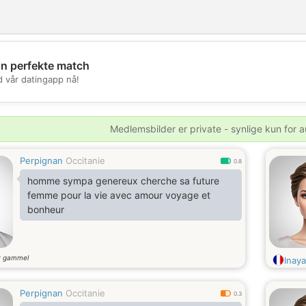
in perfekte match
d vår datingapp nå!
💖
💕
Medlemsbilder er private - synlige kun for a
Perpignan
Occitanie
0.8
homme sympa genereux cherche sa future
femme pour la vie avec amour voyage et
bonheur
r gammel
Inay
Perpignan
Occitanie
0.3