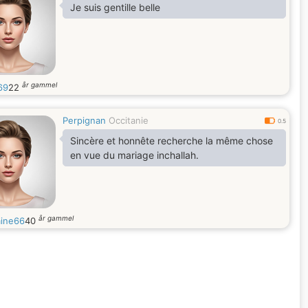
Je suis gentille belle
år gammel
69
22
Perpignan
Occitanie
0.5
Sincère et honnête recherche la même chose
en vue du mariage inchallah.
år gammel
ine66
40