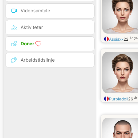
Videosamtale
Aktiviteter
år g
Assiaxx
22
Doner
Arbeidstidslinje
år
Purpledoll
26