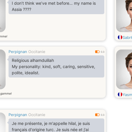
I don’t think we’ve met before… my name is
Assia ????
ammel
Sabr
Perpignan
Occitanie
0.3
Religious alhamdulilah
My personality: kind, soft, caring, sensitive,
polite, idealist.
 gammel
Yasm
Perpignan
Occitanie
0.3
Je me présente, je m'appelle hilal, je suis
français d'origine turc. Je suis née et j'ai