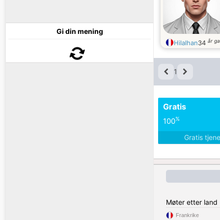
Gi din mening
år g
Hilalhan
34
1
Gratis
%
100
Gratis tjen
Møter etter land
Frankrike