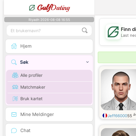
Gulf
Dating
Riyadh 2026-08-08 16:55
Finn d
Last ne
Hjem
Søk
Alle profiler
Matchmaker
Bruk kartet
Mine Meldinger
å
Jeff66000
55
Chat