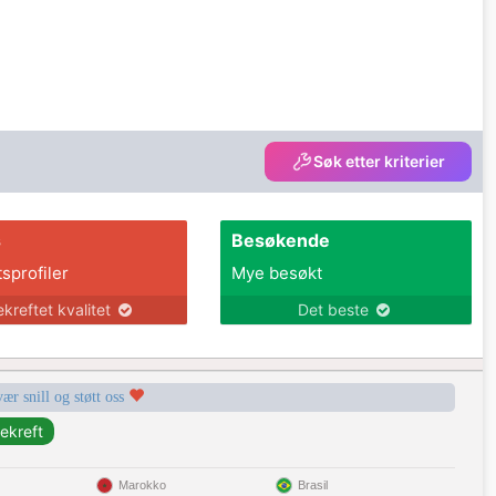
Søk etter kriterier
s
Besøkende
tsprofiler
Mye besøkt
ekreftet kvalitet
Det beste
vær snill og støtt oss
Marokko
Brasil