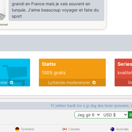
grandi en France mais je vais souvent en
turquie. J'aime beaucoup voyager et faire du
sport
ammel
Støtte
Seriø
100% gratis
kvalite
ester
Lyttende moderatorer
B
Vi jobber hardt for å gi deg den beste tjenesten, 
Tyskland
Canada
Australia