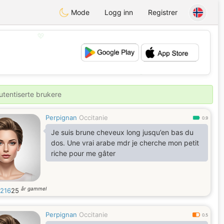
Mode
Logg inn
Registrer
💖
💕
utentiserte brukere
Perpignan
Occitanie
0.9
Je suis brune cheveux long jusqu’en bas du
dos. Une vrai arabe mdr je cherche mon petit
riche pour me gâter
år gammel
a216
25
Perpignan
Occitanie
0.5