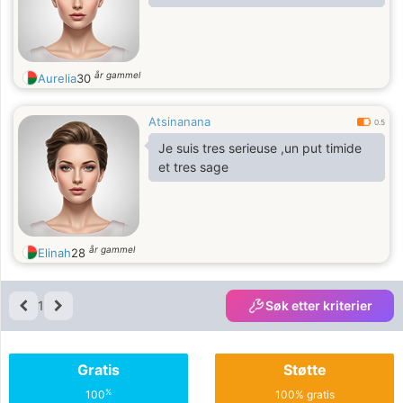
år gammel
Aurelia
30
Atsinanana
0.5
Je suis tres serieuse ,un put timide
et tres sage
år gammel
Elinah
28
1
Søk etter kriterier
Gratis
Støtte
%
100
100% gratis