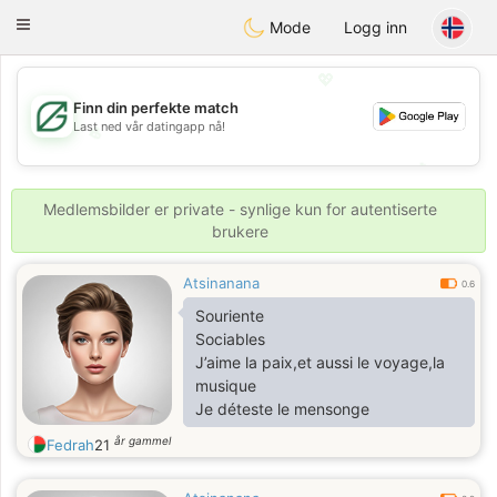
Gulf
Dating
Toggle
Mode
Logg inn
navigation
💖
Finn din perfekte match
Last ned vår datingapp nå!
💖
💕
💕
Medlemsbilder er private - synlige kun for autentiserte
brukere
Atsinanana
0.6
Souriente
Sociables
J’aime la paix,et aussi le voyage,la
musique
Je déteste le mensonge
år gammel
Fedrah
21