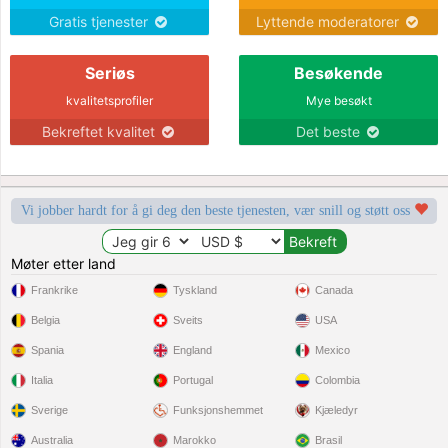
Gratis tjenester
Lyttende moderatorer
Seriøs
Besøkende
kvalitetsprofiler
Mye besøkt
Bekreftet kvalitet
Det beste
Vi jobber hardt for å gi deg den beste tjenesten, vær snill og støtt oss
Møter etter land
Frankrike
Tyskland
Canada
Belgia
Sveits
USA
Spania
England
Mexico
Italia
Portugal
Colombia
Sverige
Funksjonshemmet
Kjæledyr
Australia
Marokko
Brasil