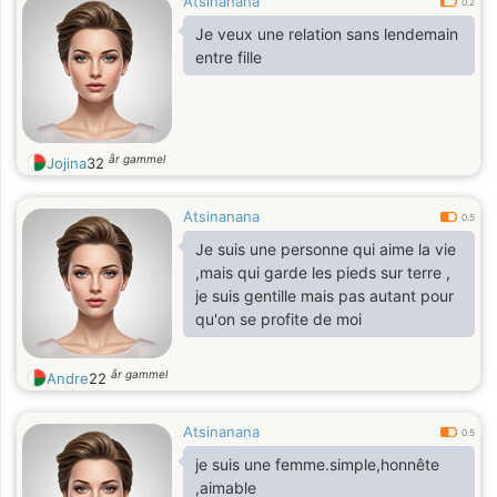
Atsinanana
0.2
Je veux une relation sans lendemain
entre fille
år gammel
Jojina
32
Atsinanana
0.5
Je suis une personne qui aime la vie
,mais qui garde les pieds sur terre ,
je suis gentille mais pas autant pour
qu'on se profite de moi
år gammel
Andre
22
Atsinanana
0.5
je suis une femme.simple,honnête
,aimable