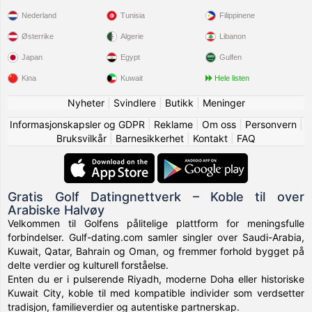
Nederland
Tunisia
Filippinene
Østerrike
Algerie
Libanon
Japan
Egypt
Gulfen
Kina
Kuwait
Hele listen
Nyheter
|
Svindlere
|
Butikk
|
Meninger
Informasjonskapsler og GDPR
|
Reklame
|
Om oss
|
Personvern
|
Bruksvilkår
|
Barnesikkerhet
|
Kontakt
|
FAQ
Gratis Golf Datingnettverk – Koble til over
Arabiske Halvøy
Velkommen til Golfens pålitelige plattform for meningsfulle
forbindelser. Gulf-dating.com samler singler over Saudi-Arabia,
Kuwait, Qatar, Bahrain og Oman, og fremmer forhold bygget på
delte verdier og kulturell forståelse.
Enten du er i pulserende Riyadh, moderne Doha eller historiske
Kuwait City, koble til med kompatible individer som verdsetter
tradisjon, familieverdier og autentiske partnerskap.