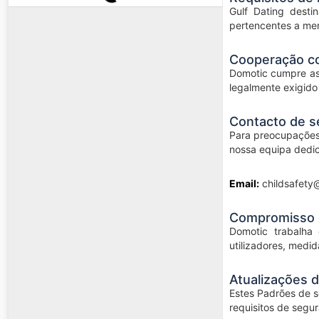
Gulf Dating desti
pertencentes a men
Cooperação co
Domotic cumpre as 
legalmente exigido 
Contacto de se
Para preocupações 
nossa equipa dedic
Email:
childsafety
Compromisso 
Domotic trabalha
utilizadores, medi
Atualizações d
Estes Padrões de se
requisitos de segu