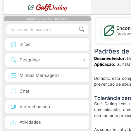
Gulf
Dating
Riyadh 2026-08-06 23:05
Encont
Baixe a
Início
Padrões de 
Desenvolvedor:
Do
Pesquisar
Aplicação:
Gulf Da
Minhas Mensagens
Domotic está comp
prevenção de abuso
Chat
Tolerância ze
Gulf Dating tem u
Videochamada
comunicação, com
estritamente proibi
Atividades
As seguintes ativi