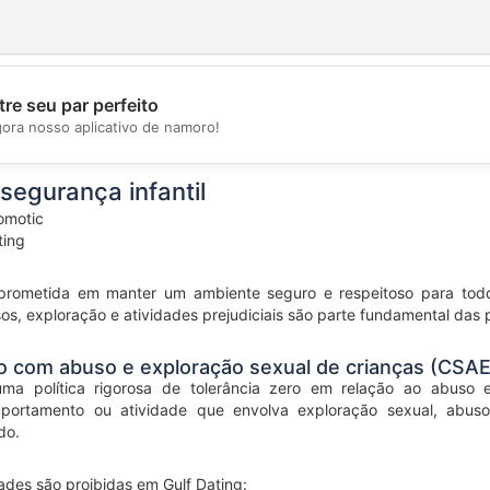
re seu par perfeito
💖
gora nosso aplicativo de namoro!
💕
segurança infantil
motic
ting
rometida em manter um ambiente seguro e respeitoso para todos 
s, exploração e atividades prejudiciais são parte fundamental das p
ro com abuso e exploração sexual de crianças (CSAE
ma política rigorosa de tolerância zero em relação ao abuso 
portamento ou atividade que envolva exploração sexual, abuso
do.
dades são proibidas em Gulf Dating: