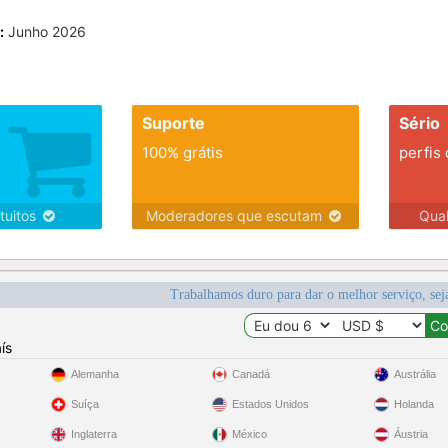
:
Junho 2026
Suporte
Sério
100% grátis
perfis
tuitos
Moderadores que escutam
Qua
Trabalhamos duro para dar o melhor serviço, sej
ís
Alemanha
Canadá
Austrália
Suíça
Estados Unidos
Holanda
Inglaterra
México
Áustria