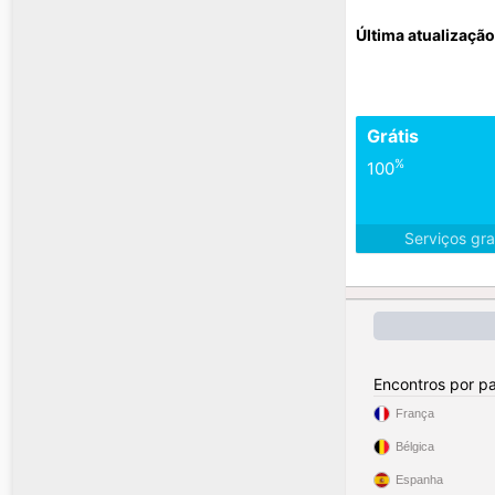
Última atualização
Grátis
%
100
Serviços gra
Encontros por pa
França
Bélgica
Espanha