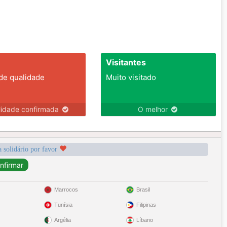
Visitantes
 de qualidade
Muito visitado
lidade confirmada
O melhor
a solidário por favor
Marrocos
Brasil
Tunísia
Filipinas
Argélia
Líbano