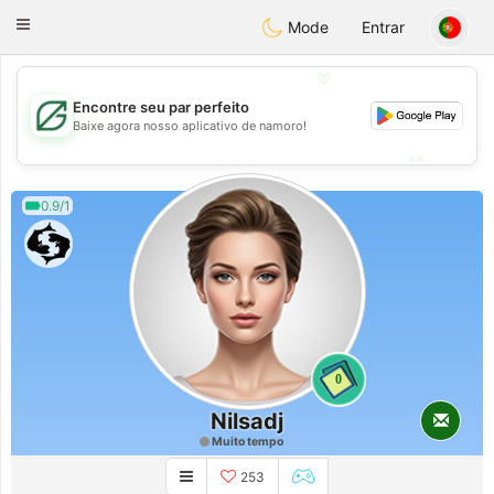
Gulf
Dating
Toggle
Mode
Entrar
navigation
💖
Encontre seu par perfeito
💖
Baixe agora nosso aplicativo de namoro!
💕
💕
0.9/1
0
Nilsadj
Muito tempo
253