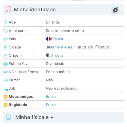
Minha identidade
Age
67 anos
Aqui para
Relacionamento sério
País
França
Hauts-de-France
Cidade
Armentières
,
Origem
Argélia
Estado Civil
Divorciado
Nível Acadêmico
Ensino médio
Fumar
Não
Job
Não especificado
Meus amigos
Entrar
Registado
Entrar
Minha física e +