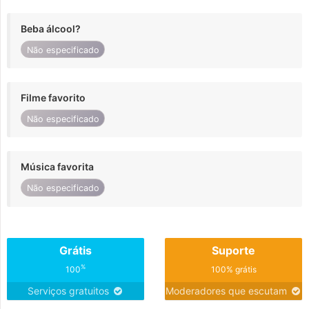
Beba álcool?
Não especificado
Filme favorito
Não especificado
Música favorita
Não especificado
Grátis
Suporte
%
100
100% grátis
Serviços gratuitos
Moderadores que escutam