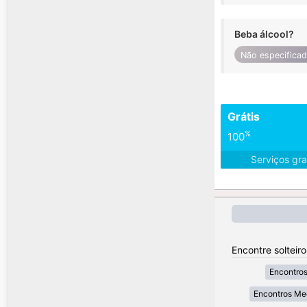
Beba álcool?
Não especifica
Grátis
%
100
Serviços gra
Encontre solteir
Encontros
Encontros Me