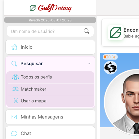
Gulf
Dating
Riyadh 2026-08-07 20:23
Encont
Baixe a
Início
0.3/1
Pesquisar
Todos os perfis
Matchmaker
Usar o mapa
Minhas Mensagens
Chat