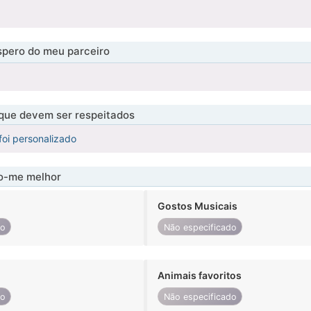
pero do meu parceiro
 que devem ser respeitados
foi personalizado
-me melhor
Gostos Musicais
do
Não especificado
Animais favoritos
do
Não especificado