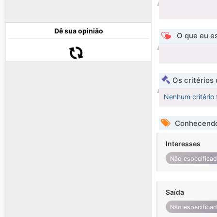
Dê sua opinião
O que eu es
Os critérios
Nenhum critério 
Conhecendo
Interesses
Não especifica
Saída
Não especifica