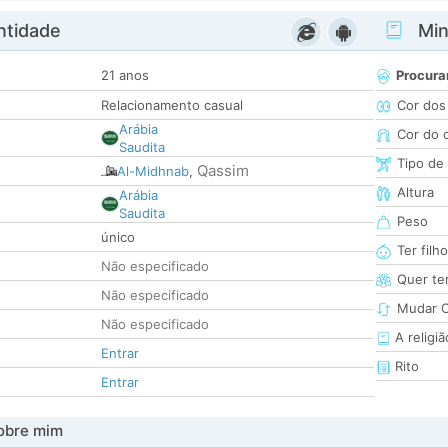
ntidade
Minh
21 anos
Procura
Relacionamento casual
Cor dos
Arábia
Cor do 
Saudita
Tipo de
Qassim
Al-Midhnab
,
Altura
Arábia
Saudita
Peso
único
Ter filh
Não especificado
Quer ter
Não especificado
Mudar C
Não especificado
A religiã
Entrar
Rito
Entrar
obre mim