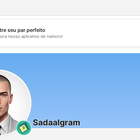
re seu par perfeito
💖
gora nosso aplicativo de namoro!
💕
Sadaalgram
0