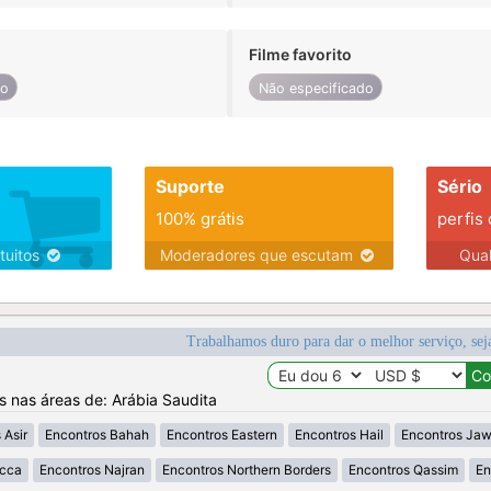
Filme favorito
do
Não especificado
Suporte
Sério
100% grátis
perfis
tuitos
Moderadores que escutam
Qua
Trabalhamos duro para dar o melhor serviço, sej
os nas áreas de: Arábia Saudita
 Asir
Encontros Bahah
Encontros Eastern
Encontros Hail
Encontros Jaw
cca
Encontros Najran
Encontros Northern Borders
Encontros Qassim
En