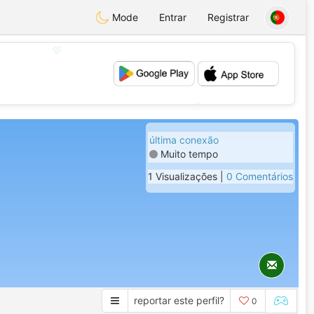
Mode
Entrar
Registrar
💖
💕
última conexão
Muito tempo
1 Visualizações |
0 Comentários
reportar este perfil?
0