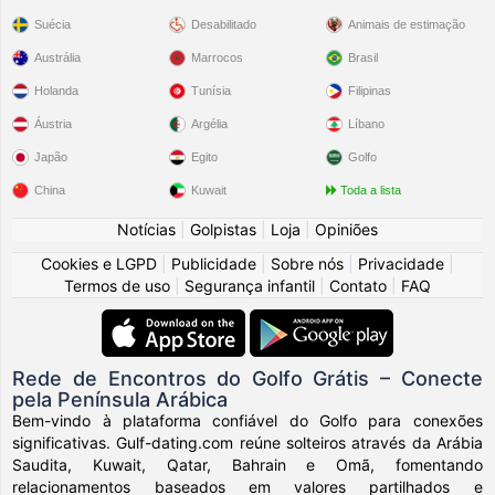
Suécia
Desabilitado
Animais de estimação
Austrália
Marrocos
Brasil
Holanda
Tunísia
Filipinas
Áustria
Argélia
Líbano
Japão
Egito
Golfo
China
Kuwait
Toda a lista
Notícias
|
Golpistas
|
Loja
|
Opiniões
Cookies e LGPD
|
Publicidade
|
Sobre nós
|
Privacidade
|
Termos de uso
|
Segurança infantil
|
Contato
|
FAQ
Rede de Encontros do Golfo Grátis – Conecte
pela Península Arábica
Bem-vindo à plataforma confiável do Golfo para conexões
significativas. Gulf-dating.com reúne solteiros através da Arábia
Saudita, Kuwait, Qatar, Bahrain e Omã, fomentando
relacionamentos baseados em valores partilhados e