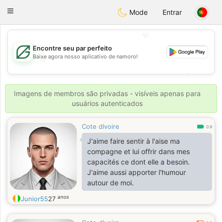
Gulf
Dating
Toggle
Mode
Entrar
navigation
💖
Encontre seu par perfeito
Baixe agora nosso aplicativo de namoro!
💖
💕
💕
Imagens de membros são privadas - visíveis apenas para
usuários autenticados
Cote dIvoire
0.9
J'aime faire sentir à l'aise ma
compagne et lui offrir dans mes
capacités ce dont elle a besoin.
J'aime aussi apporter l'humour
autour de moi.
anos
Junior55
27