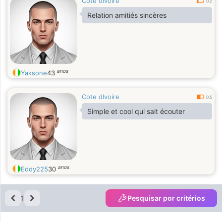
Cote dIvoire
0.2
Relation amitiés sincères
anos
Yaksone
43
Cote dIvoire
0.5
Simple et cool qui sait écouter
anos
Eddy225
30
1
Pesquisar por critérios