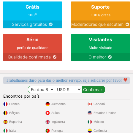
Grátis
Suporte
%
100
100% grátis
Serviços gratuitos
Moderadores que escutam
Sério
Visitantes
perfis de qualidade
Muito visitado
Qualidade confirmada
O melhor
Trabalhamos duro para dar o melhor serviço, seja solidário por favor
Encontros por país
França
Alemanha
Canadá
Bélgica
Suíça
Estados Unidos
Espanha
Inglaterra
México
Itália
Portugal
Colômbia