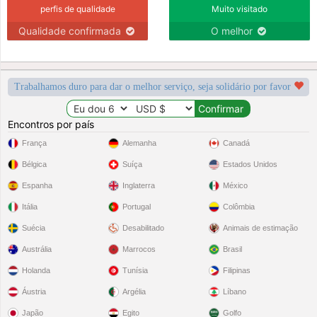
perfis de qualidade
Muito visitado
Qualidade confirmada
O melhor
Trabalhamos duro para dar o melhor serviço, seja solidário por favor
Encontros por país
França
Alemanha
Canadá
Bélgica
Suíça
Estados Unidos
Espanha
Inglaterra
México
Itália
Portugal
Colômbia
Suécia
Desabilitado
Animais de estimação
Austrália
Marrocos
Brasil
Holanda
Tunísia
Filipinas
Áustria
Argélia
Líbano
Japão
Egito
Golfo