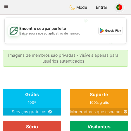
Gulf
Dating
Toggle
Mode
Entrar
navigation
💖
Encontre seu par perfeito
Baixe agora nosso aplicativo de namoro!
💖
💕
💕
Imagens de membros são privadas - visíveis apenas para
usuários autenticados
Grátis
Suporte
%
100
100% grátis
Serviços gratuitos
Moderadores que escutam
Sério
Visitantes