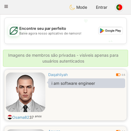
Gulf
Dating
Toggle
Mode
Entrar
navigation
💖
Encontre seu par perfeito
💖
Baixe agora nosso aplicativo de namoro!
💕
💕
Imagens de membros são privadas - visíveis apenas para
usuários autenticados
Daqahliyah
0.5
i am software engineer
anos
Osama82
37