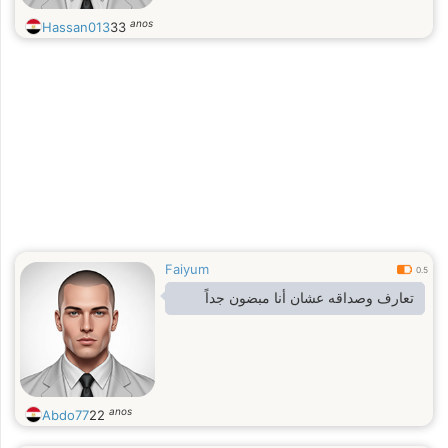
anos
Hassan013
33
Faiyum
0.5
تعارف وصداقه عشان أنا مبضون جداً
anos
Abdo77
22