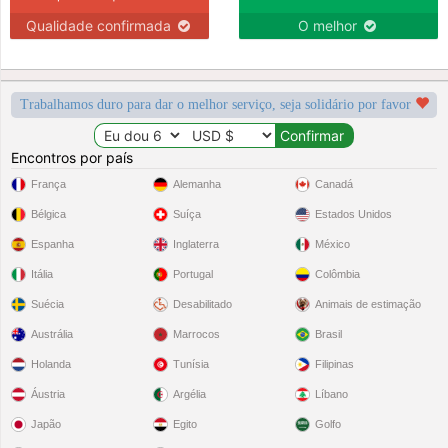
Qualidade confirmada
O melhor
Trabalhamos duro para dar o melhor serviço, seja solidário por favor
Encontros por país
França
Alemanha
Canadá
Bélgica
Suíça
Estados Unidos
Espanha
Inglaterra
México
Itália
Portugal
Colômbia
Suécia
Desabilitado
Animais de estimação
Austrália
Marrocos
Brasil
Holanda
Tunísia
Filipinas
Áustria
Argélia
Líbano
Japão
Egito
Golfo