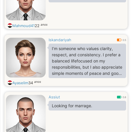
anos
Mahmoud41
22
Iskandariyah
0.5
I’m someone who values clarity,
respect, and consistency. I prefer a
balanced lifefocused on my
responsibilities, but I also appreciate
simple moments of peace and good
conversation. I tend to observe more
anos
Ayaselim
34
than I speak at first, but I open up
naturally with the right person. I
Assiut
believe in honesty, emotional
0.8
maturity, and treating people with
Looking for marrage.
intention.