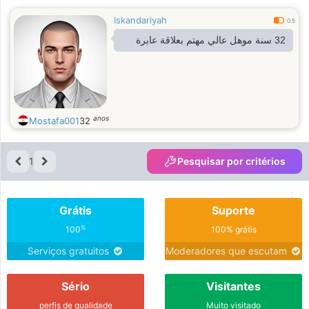
Iskandariyah
0.5
32 سنة موهل عالي مهتم بعلاقة عابرة
anos
Mostafa001
32
1
Pesquisar por critérios
Grátis
Suporte
%
100
100% grátis
Serviços gratuitos
Moderadores que escutam
Sério
Visitantes
perfis de qualidade
Muito visitado