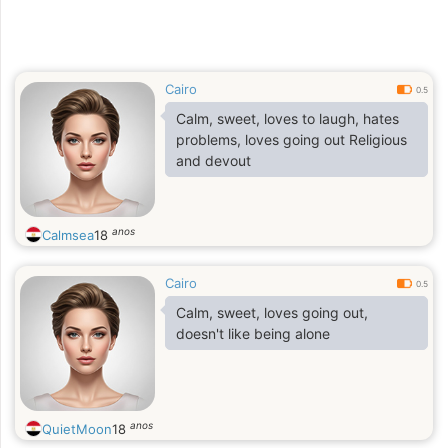
Cairo
0.5
Calm, sweet, loves to laugh, hates
problems, loves going out Religious
and devout
anos
Calmsea
18
Cairo
0.5
Calm, sweet, loves going out,
doesn't like being alone
anos
QuietMoon
18