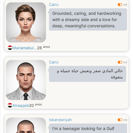
Cairo
0.6
Grounded, caring, and hardworking
with a dreamy side and a love for
deep, meaningful conversations.
anos
Mariamabul...
26
Cairo
0.5
حالي المادي صفر وتعيش حياة جميلة و
متفوقة
anos
Alraqqeb
20
Iskandariyah
0.6
I'm a teenager looking for a Gulf