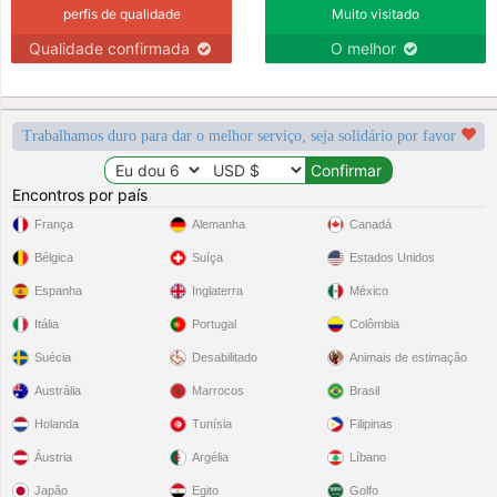
perfis de qualidade
Muito visitado
Qualidade confirmada
O melhor
Trabalhamos duro para dar o melhor serviço, seja solidário por favor
Encontros por país
França
Alemanha
Canadá
Bélgica
Suíça
Estados Unidos
Espanha
Inglaterra
México
Itália
Portugal
Colômbia
Suécia
Desabilitado
Animais de estimação
Austrália
Marrocos
Brasil
Holanda
Tunísia
Filipinas
Áustria
Argélia
Líbano
Japão
Egito
Golfo