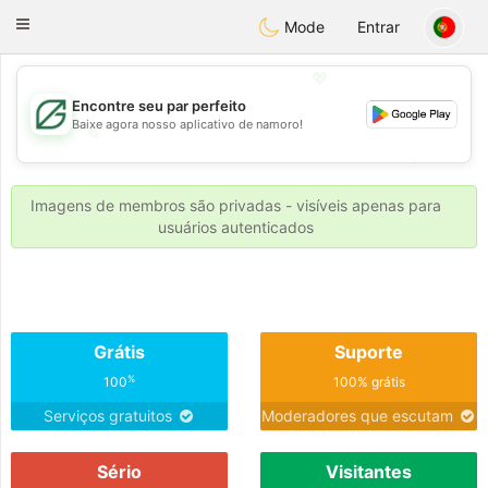
Gulf
Dating
Toggle
Mode
Entrar
navigation
💖
Encontre seu par perfeito
Baixe agora nosso aplicativo de namoro!
💖
💕
💕
Imagens de membros são privadas - visíveis apenas para
usuários autenticados
Grátis
Suporte
%
100
100% grátis
Serviços gratuitos
Moderadores que escutam
Sério
Visitantes