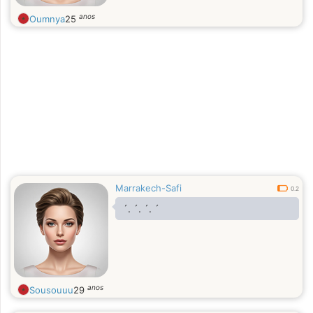
anos
Oumnya
25
Marrakech-Safi
0.2
´. ´. ´. ´
anos
Sousouuu
29