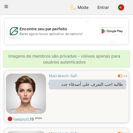
Gulf
Dating
Toggle
Mode
Entrar
navigation
💖
Encontre seu par perfeito
💖
Baixe agora nosso aplicativo de namoro!
💕
💕
Imagens de membros são privadas - visíveis apenas para
usuários autenticados
Marrakech-Safi
0.5
طالبة احب التعرف على أصدقاء جدد
anos
YaaqoutL
19