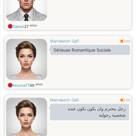
anos
Samui
37
Marrakech-Safi
0.5
Sérieuse Romantique Sociale
anos
Nouna77
49
Marrakech-Safi
0.5
رجل محترم وان يكون تكون عنده
شخصية رجولية