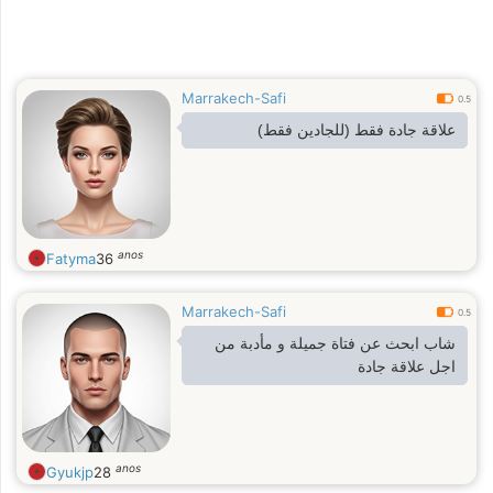
Marrakech-Safi
0.5
علاقة جادة فقط (للجادين فقط)
anos
Fatyma
36
Marrakech-Safi
0.5
شاب ابحث عن فتاة جميلة و مأدبة من
اجل علاقة جادة
anos
Gyukjp
28