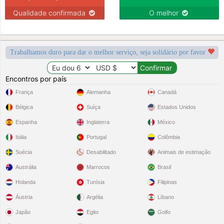
Qualidade confirmada
O melhor
Trabalhamos duro para dar o melhor serviço, seja solidário por favor
Encontros por país
França
Alemanha
Canadá
Bélgica
Suíça
Estados Unidos
Espanha
Inglaterra
México
Itália
Portugal
Colômbia
Suécia
Desabilitado
Animais de estimação
Austrália
Marrocos
Brasil
Holanda
Tunísia
Filipinas
Áustria
Argélia
Líbano
Japão
Egito
Golfo