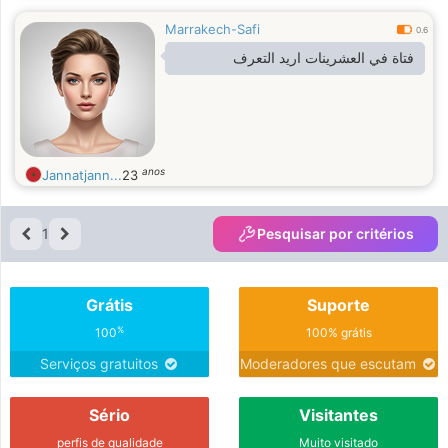
Marrakech-Safi
0.6
فتاة في العشرينات اريد التعرف
anos
Jannatjann...
23
1
Pesquisar por critérios
Grátis
Suporte
%
100
100% grátis
Serviços gratuitos
Moderadores que escutam
Sério
Visitantes
perfis de qualidade
Muito visitado