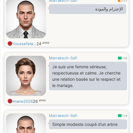
Marrakech-Safi
0.3
الإحترام والمودة
anos
Youssefela...
24
Marrakech-Safi
0.8
Je suis une femme sérieuse,
respectueuse et calme. Je cherche
une relation basée sur le respect et
le mariage.
anos
Imane2026
26
Marrakech-Safi
0.8
Simple modeste coupé d’un arbre