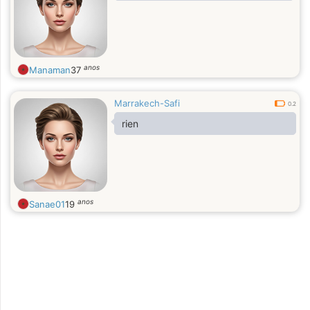
anos
Manaman
37
Marrakech-Safi
0.2
rien
anos
Sanae01
19