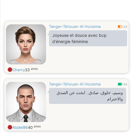
Tanger-Tétouan-Al Hoceima
0.5
Joyeuse et douce avec bcp
d'énergie féminine
anos
Cherry
33
Tanger-Tétouan-Al Hoceima
0.8
وسيم، خلوق، صادق.. ابحث عن الصدق
والاحترام
anos
Abdel86
40