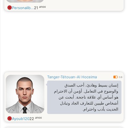
anos
Personalib...
21
Tanger-Tétouan-Al Hoceima
0.6
إنسان بسيط وهادئ، أحب الصدق
والوضوح في التعامل. أؤمن أن الاحترام
هو أساس أي علاقة ناجحة. أبحث عن
أشخاص طيبين للتعارف الجاد وتبادل
الحديث بأدب واحترام.
anos
Ayoub120
22