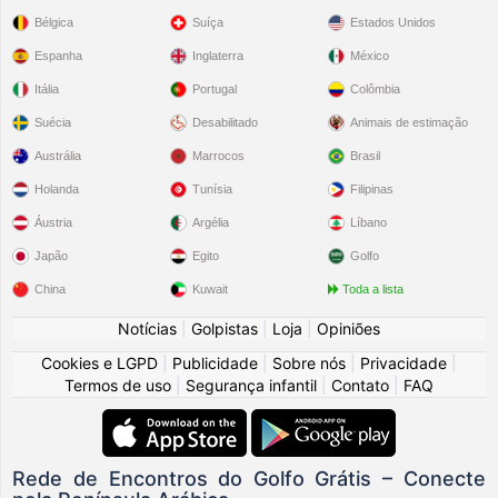
Bélgica
Suíça
Estados Unidos
Espanha
Inglaterra
México
Itália
Portugal
Colômbia
Suécia
Desabilitado
Animais de estimação
Austrália
Marrocos
Brasil
Holanda
Tunísia
Filipinas
Áustria
Argélia
Líbano
Japão
Egito
Golfo
China
Kuwait
Toda a lista
Notícias
|
Golpistas
|
Loja
|
Opiniões
Cookies e LGPD
|
Publicidade
|
Sobre nós
|
Privacidade
|
Termos de uso
|
Segurança infantil
|
Contato
|
FAQ
Rede de Encontros do Golfo Grátis – Conecte