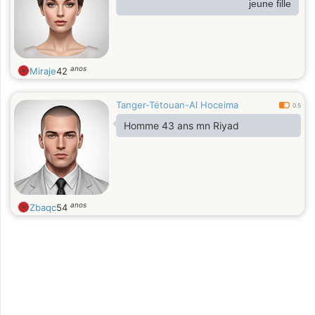
jeune fille
anos
Miraje
42
Tanger-Tétouan-Al Hoceima
0.5
Homme 43 ans mn Riyad
anos
Zbaqc
54