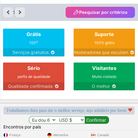
1
Pesquisar por critérios
Grátis
Suporte
%
100
100% grátis
Serviços gratuitos
Moderadores que escutam
Sério
Visitantes
perfis de qualidade
Muito visitado
Qualidade confirmada
O melhor
Trabalhamos duro para dar o melhor serviço, seja solidário por favor
Encontros por país
França
Alemanha
Canadá