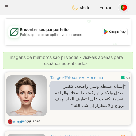
Gulf
Dating
Toggle
Mode
Entrar
navigation
💖
Encontre seu par perfeito
💖
Baixe agora nosso aplicativo de namoro!
💕
💕
Imagens de membros são privadas - visíveis apenas para
usuários autenticados
Tanger-Tétouan-Al Hoceima
0.8
"إنسانة بسيطة ونيتي واضحة، كنقدر
الصدق والاحترام وكنحب الضحك والراحة
النفسية. كنقلب على التعارف الجاد بهدف
الزواج والاستقرار إن شاء الله."
anos
Amal80
25