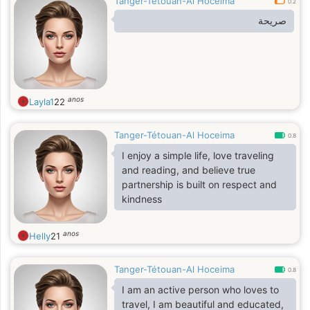
Tanger-Tétouan-Al Hoceima
0.2
صريحة
anos
Layla1
22
Tanger-Tétouan-Al Hoceima
0.8
I enjoy a simple life, love traveling
and reading, and believe true
partnership is built on respect and
kindness
anos
Helly
21
Tanger-Tétouan-Al Hoceima
0.8
I am an active person who loves to
travel, I am beautiful and educated,