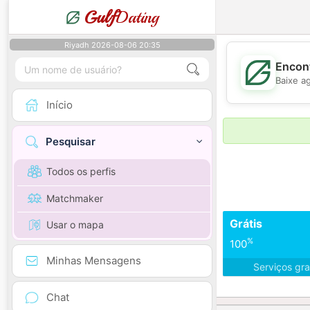
Gulf
Dating
Riyadh 2026-08-06 20:35
Encont
Baixe a
Início
Pesquisar
Todos os perfis
Matchmaker
Grátis
Usar o mapa
%
100
Minhas Mensagens
Serviços gra
Chat