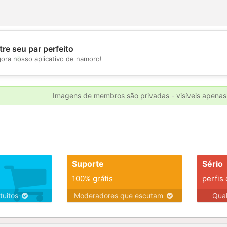
re seu par perfeito
💖
gora nosso aplicativo de namoro!
💕
Imagens de membros são privadas - visíveis apenas
Suporte
Sério
100% grátis
perfis
tuitos
Moderadores que escutam
Qua