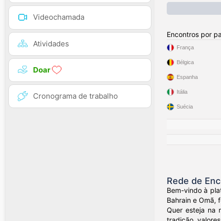
Videochamada
Encontros por pa
Atividades
França
Bélgica
Doar
Espanha
Itália
Cronograma de trabalho
Suécia
Rede de Enco
Bem-vindo à plat
Bahrain e Omã, f
Quer esteja na 
tradição, valores