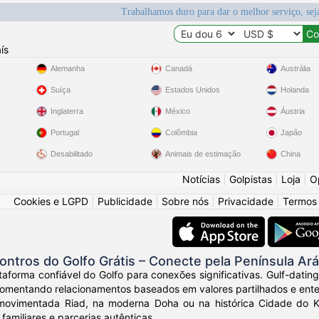
Trabalhamos duro para dar o melhor serviço, sej
ís
Alemanha
Canadá
Austrália
Suíça
Estados Unidos
Holanda
Inglaterra
México
Áustria
Portugal
Colômbia
Japão
Desabilitado
Animais de estimação
China
Notícias
|
Golpistas
|
Loja
|
O
Cookies e LGPD
|
Publicidade
|
Sobre nós
|
Privacidade
|
Termos
ntros do Golfo Grátis – Conecte pela Península Ará
aforma confiável do Golfo para conexões significativas. Gulf-dating
omentando relacionamentos baseados em valores partilhados e ente
movimentada Riad, na moderna Doha ou na histórica Cidade do K
 familiares e parcerias autênticas.