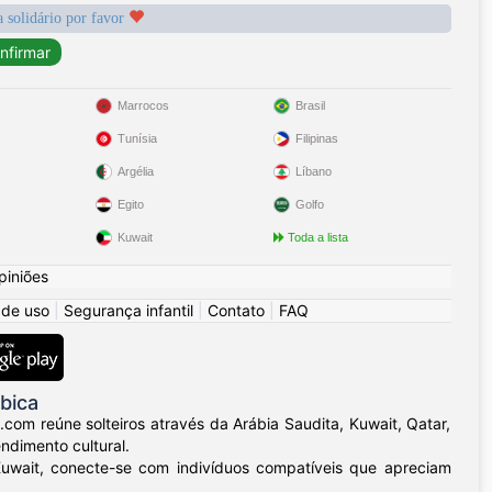
a solidário por favor
Marrocos
Brasil
Tunísia
Filipinas
Argélia
Líbano
Egito
Golfo
Kuwait
Toda a lista
piniões
 de uso
|
Segurança infantil
|
Contato
|
FAQ
bica
.com reúne solteiros através da Arábia Saudita, Kuwait, Qatar,
ndimento cultural.
uwait, conecte-se com indivíduos compatíveis que apreciam