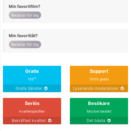
Min favoritfilm?
Berättar för dig
Min favoritlåt?
Berättar för dig
Gratis
Support
%
100
100% gratis
Gratis tjänster
Lyssnande moderatorer
Seriös
Besökare
kvalitetsprofiler
Mycket besökt
Bekräftad kvalitet
Det bästa