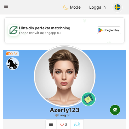
Gulf
Dating
Toggle
Mode
Logga in
navigation
💖
Hitta din perfekta matchning
Ladda ner vår dejtingapp nu!
💖
💕
💕
0.3/1
0
Azerty123
Lång tid
8