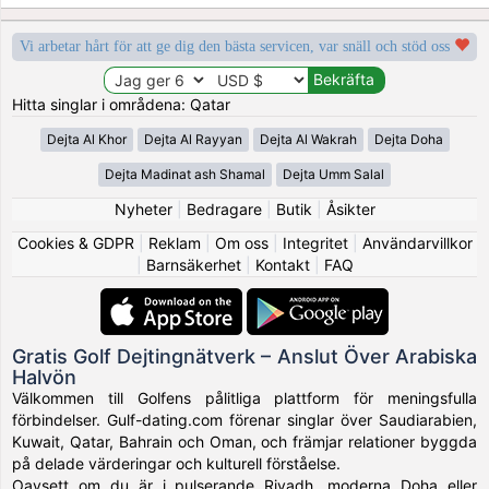
Vi arbetar hårt för att ge dig den bästa servicen, var snäll och stöd oss
Hitta singlar i områdena: Qatar
Dejta Al Khor
Dejta Al Rayyan
Dejta Al Wakrah
Dejta Doha
Dejta Madinat ash Shamal
Dejta Umm Salal
Nyheter
|
Bedragare
|
Butik
|
Åsikter
Cookies & GDPR
|
Reklam
|
Om oss
|
Integritet
|
Användarvillkor
|
Barnsäkerhet
|
Kontakt
|
FAQ
Gratis Golf Dejtingnätverk – Anslut Över Arabiska
Halvön
Välkommen till Golfens pålitliga plattform för meningsfulla
förbindelser. Gulf-dating.com förenar singlar över Saudiarabien,
Kuwait, Qatar, Bahrain och Oman, och främjar relationer byggda
på delade värderingar och kulturell förståelse.
Oavsett om du är i pulserande Riyadh, moderna Doha eller