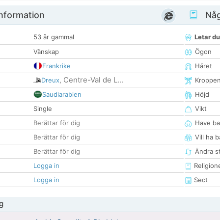
nformation
Någ
53 år gammal
Letar du
Vänskap
Ögon
Frankrike
Håret
Centre-Val de L...
Dreux
,
Kroppe
Saudiarabien
Höjd
Single
Vikt
Berättar för dig
Have ba
Berättar för dig
Vill ha 
Berättar för dig
Ändra st
Logga in
Religion
Logga in
Sect
g