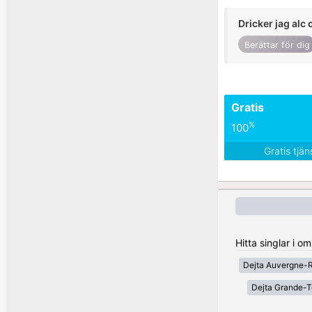
Dricker jag alc 
Berättar för dig
Gratis
%
100
Gratis tjä
Hitta singlar i o
Dejta Auvergne-
Dejta Grande-T