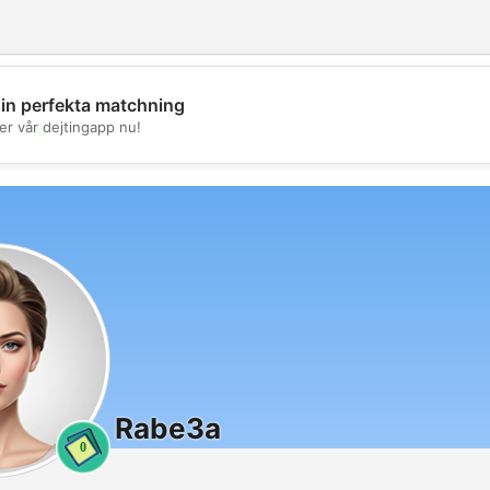
din perfekta matchning
💖
er vår dejtingapp nu!
💕
Rabe3a
0