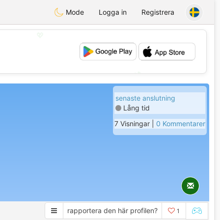
Mode
Logga in
Registrera
💖
💕
senaste anslutning
Lång tid
7 Visningar |
0 Kommentarer
rapportera den här profilen?
1