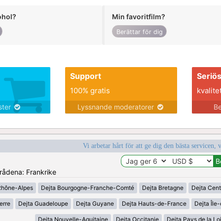
ohol?
Min favoritfilm?
Berättar för dig
Support
Seriö
100% gratis
kvalite
nster
Lyssnande moderatorer
Be
Vi arbetar hårt för att ge dig den bästa servicen, 
mrådena: Frankrike
Rhône-Alpes
Dejta Bourgogne-Franche-Comté
Dejta Bretagne
Dejta Cent
erre
Dejta Guadeloupe
Dejta Guyane
Dejta Hauts-de-France
Dejta Île
Dejta Nouvelle-Aquitaine
Dejta Occitanie
Dejta Pays de la Lo