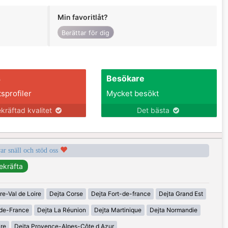
Min favoritlåt?
Berättar för dig
s
Besökare
tsprofiler
Mycket besökt
kräftad kvalitet
Det bästa
var snäll och stöd oss
re-Val de Loire
Dejta Corse
Dejta Fort-de-france
Dejta Grand Est
-de-France
Dejta La Réunion
Dejta Martinique
Dejta Normandie
ire
Dejta Provence-Alpes-Côte d Azur