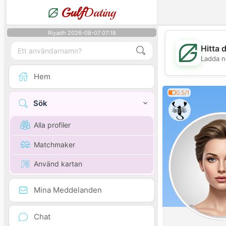
Gulf
Dating
Riyadh 2026-08-07 07:18
Hitta 
Ladda n
Hem
0.5/1
Sök
Alla profiler
Matchmaker
Använd kartan
Mina Meddelanden
Chat