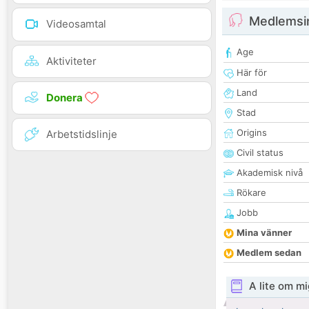
Medlemsi
Videosamtal
Age
Aktiviteter
Här för
Land
Donera
Stad
Origins
Arbetstidslinje
Civil status
Akademisk nivå
Rökare
Jobb
Mina vänner
Medlem sedan
A lite om mi