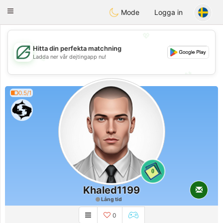
Gulf
Dating
Toggle
Mode
Logga in
navigation
💖
Hitta din perfekta matchning
💖
Ladda ner vår dejtingapp nu!
💕
💕
0.5/1
0
Khaled1199
Lång tid
0