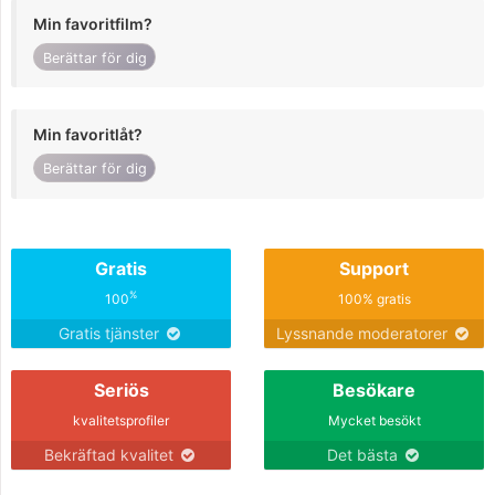
Min favoritfilm?
Berättar för dig
Min favoritlåt?
Berättar för dig
Gratis
Support
%
100
100% gratis
Gratis tjänster
Lyssnande moderatorer
Seriös
Besökare
kvalitetsprofiler
Mycket besökt
Bekräftad kvalitet
Det bästa