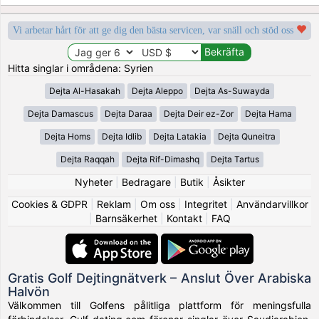
Vi arbetar hårt för att ge dig den bästa servicen, var snäll och stöd oss
Hitta singlar i områdena: Syrien
Dejta Al-Hasakah
Dejta Aleppo
Dejta As-Suwayda
Dejta Damascus
Dejta Daraa
Dejta Deir ez-Zor
Dejta Hama
Dejta Homs
Dejta Idlib
Dejta Latakia
Dejta Quneitra
Dejta Raqqah
Dejta Rif-Dimashq
Dejta Tartus
Nyheter
|
Bedragare
|
Butik
|
Åsikter
Cookies & GDPR
|
Reklam
|
Om oss
|
Integritet
|
Användarvillkor
|
Barnsäkerhet
|
Kontakt
|
FAQ
Gratis Golf Dejtingnätverk – Anslut Över Arabiska
Halvön
Välkommen till Golfens pålitliga plattform för meningsfulla