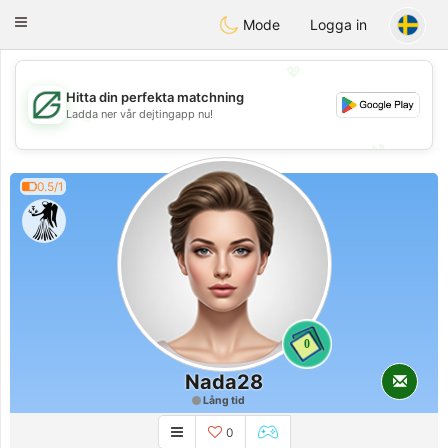
Gulf
Dating
Toggle
Mode
Logga in
navigation
💖
Hitta din perfekta matchning
💖
Ladda ner vår dejtingapp nu!
💕
💕
0.5/1
0
Nada28
Lång tid
0