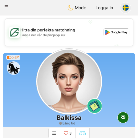
Gulf
Dating
Toggle
Mode
Logga in
navigation
💖
Hitta din perfekta matchning
💖
Ladda ner vår dejtingapp nu!
💕
💕
0.6/1
0
Balkissa
Lång tid
3