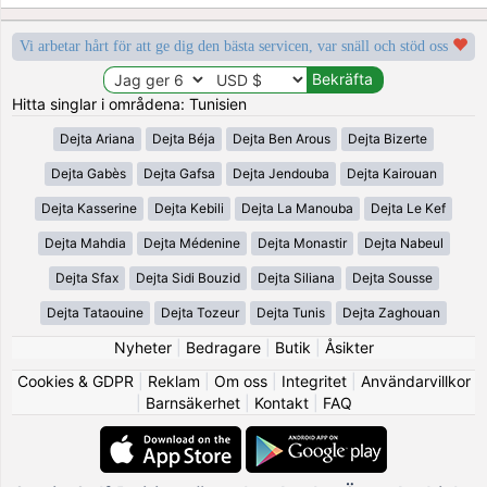
Vi arbetar hårt för att ge dig den bästa servicen, var snäll och stöd oss
Hitta singlar i områdena: Tunisien
Dejta Ariana
Dejta Béja
Dejta Ben Arous
Dejta Bizerte
Dejta Gabès
Dejta Gafsa
Dejta Jendouba
Dejta Kairouan
Dejta Kasserine
Dejta Kebili
Dejta La Manouba
Dejta Le Kef
Dejta Mahdia
Dejta Médenine
Dejta Monastir
Dejta Nabeul
Dejta Sfax
Dejta Sidi Bouzid
Dejta Siliana
Dejta Sousse
Dejta Tataouine
Dejta Tozeur
Dejta Tunis
Dejta Zaghouan
Nyheter
|
Bedragare
|
Butik
|
Åsikter
Cookies & GDPR
|
Reklam
|
Om oss
|
Integritet
|
Användarvillkor
|
Barnsäkerhet
|
Kontakt
|
FAQ