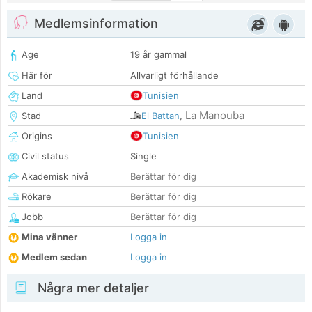
Medlemsinformation
Age
19 år gammal
Här för
Allvarligt förhållande
Land
Tunisien
La Manouba
Stad
El Battan
,
Origins
Tunisien
Civil status
Single
Akademisk nivå
Berättar för dig
Rökare
Berättar för dig
Jobb
Berättar för dig
Mina vänner
Logga in
Medlem sedan
Logga in
Några mer detaljer