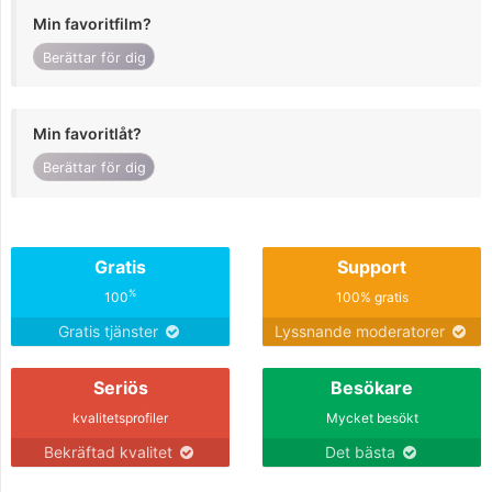
Min favoritfilm?
Berättar för dig
Min favoritlåt?
Berättar för dig
Gratis
Support
%
100
100% gratis
Gratis tjänster
Lyssnande moderatorer
Seriös
Besökare
kvalitetsprofiler
Mycket besökt
Bekräftad kvalitet
Det bästa