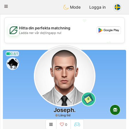
Gulf
Dating
Toggle
Mode
Logga in
navigation
💖
Hitta din perfekta matchning
💖
Ladda ner vår dejtingapp nu!
💕
💕
0.8/1
0
Joseph.
Lång tid
0