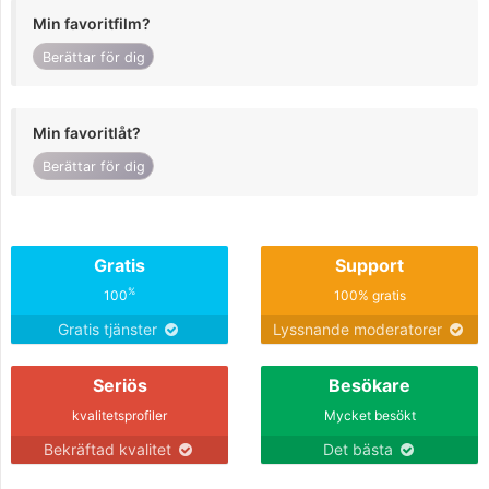
Min favoritfilm?
Berättar för dig
Min favoritlåt?
Berättar för dig
Gratis
Support
%
100
100% gratis
Gratis tjänster
Lyssnande moderatorer
Seriös
Besökare
kvalitetsprofiler
Mycket besökt
Bekräftad kvalitet
Det bästa