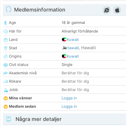
Medlemsinformation
Age
18 år gammal
Här för
Allvarligt förhållande
Land
Kuwait
Hawalli
Stad
Hawalli
,
Origins
Kuwait
Civil status
Single
Akademisk nivå
Berättar för dig
Rökare
Berättar för dig
Jobb
Berättar för dig
Mina vänner
Logga in
Medlem sedan
Logga in
Några mer detaljer