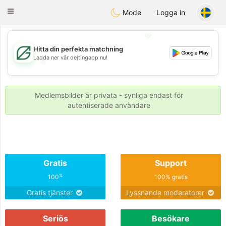
Gulf
Dating
Toggle
Mode
Logga in
navigation
💖
Hitta din perfekta matchning
Ladda ner vår dejtingapp nu!
💖
💕
💕
Medlemsbilder är privata - synliga endast för
autentiserade användare
Gratis
Support
%
100
100% gratis
Gratis tjänster
Lyssnande moderatorer
Seriös
Besökare