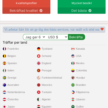
kvalitetsprofiler
Mycket besökt
Bekräftad kvalitet
Det bästa
Vi arbetar hårt för att ge dig den bästa servicen, var snäll och stöd oss
Träffar per land
Frankrike
Tyskland
Kanada
Belgien
Schweiz
USA
Spanien
England
Mexiko
Italien
Portugal
Colombia
Sverige
Funktionshindrad
Husdjur
Australien
Marocko
Brasilien
Nederländerna
Tunisien
Filippinerna
Österrike
Algeriet
Libanon
Japan
Egypten
Gulfen