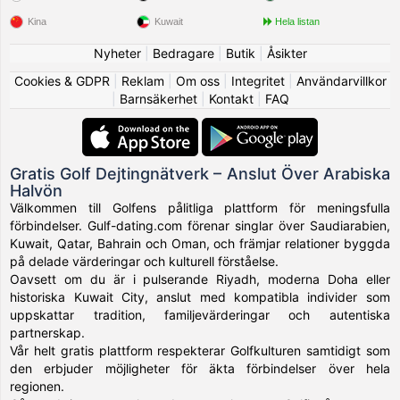
Kina
Kuwait
Hela listan
Nyheter
|
Bedragare
|
Butik
|
Åsikter
Cookies & GDPR
|
Reklam
|
Om oss
|
Integritet
|
Användarvillkor
|
Barnsäkerhet
|
Kontakt
|
FAQ
Gratis Golf Dejtingnätverk – Anslut Över Arabiska
Halvön
Välkommen till Golfens pålitliga plattform för meningsfulla
förbindelser. Gulf-dating.com förenar singlar över Saudiarabien,
Kuwait, Qatar, Bahrain och Oman, och främjar relationer byggda
på delade värderingar och kulturell förståelse.
Oavsett om du är i pulserande Riyadh, moderna Doha eller
historiska Kuwait City, anslut med kompatibla individer som
uppskattar tradition, familjevärderingar och autentiska
partnerskap.
Vår helt gratis plattform respekterar Golfkulturen samtidigt som
den erbjuder möjligheter för äkta förbindelser över hela
regionen.