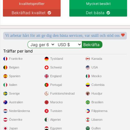
kvalitetsprofiler
Mycket besökt
Bekräftad kvalitet
Det bästa
Vi arbetar hårt för att ge dig den bästa servicen, var snäll och stöd oss
Träffar per land
Frankrike
Tyskland
Kanada
Belgien
Schweiz
USA
Spanien
England
Mexiko
Italien
Portugal
Colombia
Sverige
Funktionshindrad
Husdjur
Australien
Marocko
Brasilien
Nederländerna
Tunisien
Filippinerna
Österrike
Algeriet
Libanon
Japan
Egypten
Gulfen