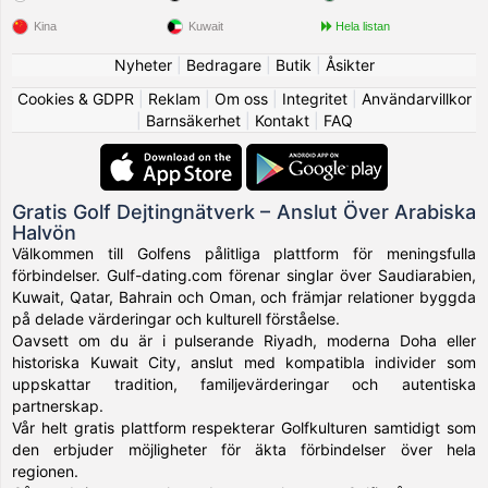
Kina
Kuwait
Hela listan
Nyheter
|
Bedragare
|
Butik
|
Åsikter
Cookies & GDPR
|
Reklam
|
Om oss
|
Integritet
|
Användarvillkor
|
Barnsäkerhet
|
Kontakt
|
FAQ
Gratis Golf Dejtingnätverk – Anslut Över Arabiska
Halvön
Välkommen till Golfens pålitliga plattform för meningsfulla
förbindelser. Gulf-dating.com förenar singlar över Saudiarabien,
Kuwait, Qatar, Bahrain och Oman, och främjar relationer byggda
på delade värderingar och kulturell förståelse.
Oavsett om du är i pulserande Riyadh, moderna Doha eller
historiska Kuwait City, anslut med kompatibla individer som
uppskattar tradition, familjevärderingar och autentiska
partnerskap.
Vår helt gratis plattform respekterar Golfkulturen samtidigt som
den erbjuder möjligheter för äkta förbindelser över hela
regionen.