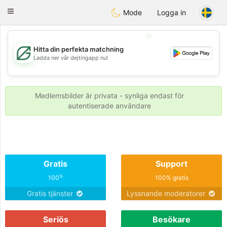
Gulf
Dating
Toggle
Mode
Logga in
navigation
💖
Hitta din perfekta matchning
Ladda ner vår dejtingapp nu!
💖
💕
💕
Medlemsbilder är privata - synliga endast för
autentiserade användare
Gratis
Support
%
100
100% gratis
Gratis tjänster
Lyssnande moderatorer
Seriös
Besökare