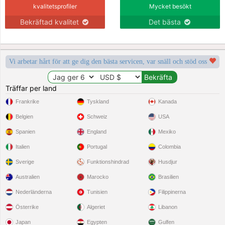
kvalitetsprofiler
Mycket besökt
Bekräftad kvalitet
Det bästa
Vi arbetar hårt för att ge dig den bästa servicen, var snäll och stöd oss
Träffar per land
Frankrike
Tyskland
Kanada
Belgien
Schweiz
USA
Spanien
England
Mexiko
Italien
Portugal
Colombia
Sverige
Funktionshindrad
Husdjur
Australien
Marocko
Brasilien
Nederländerna
Tunisien
Filippinerna
Österrike
Algeriet
Libanon
Japan
Egypten
Gulfen