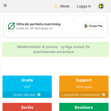
Gulf
Dating
Toggle
Mode
Logga in
navigation
💖
Hitta din perfekta matchning
💖
Ladda ner vår dejtingapp nu!
💕
💕
Medlemsbilder är privata - synliga endast för
autentiserade användare
Gratis
Support
%
100
100% gratis
Gratis tjänster
Lyssnande moderatorer
Seriös
Besökare