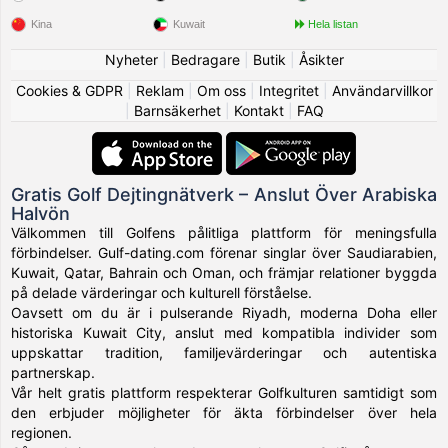
Kina
Kuwait
Hela listan
Nyheter
|
Bedragare
|
Butik
|
Åsikter
Cookies & GDPR
|
Reklam
|
Om oss
|
Integritet
|
Användarvillkor
|
Barnsäkerhet
|
Kontakt
|
FAQ
Gratis Golf Dejtingnätverk – Anslut Över Arabiska
Halvön
Välkommen till Golfens pålitliga plattform för meningsfulla
förbindelser. Gulf-dating.com förenar singlar över Saudiarabien,
Kuwait, Qatar, Bahrain och Oman, och främjar relationer byggda
på delade värderingar och kulturell förståelse.
Oavsett om du är i pulserande Riyadh, moderna Doha eller
historiska Kuwait City, anslut med kompatibla individer som
uppskattar tradition, familjevärderingar och autentiska
partnerskap.
Vår helt gratis plattform respekterar Golfkulturen samtidigt som
den erbjuder möjligheter för äkta förbindelser över hela
regionen.