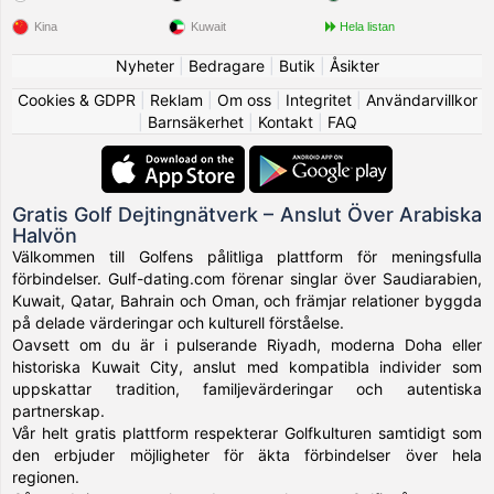
Kina
Kuwait
Hela listan
Nyheter
|
Bedragare
|
Butik
|
Åsikter
Cookies & GDPR
|
Reklam
|
Om oss
|
Integritet
|
Användarvillkor
|
Barnsäkerhet
|
Kontakt
|
FAQ
Gratis Golf Dejtingnätverk – Anslut Över Arabiska
Halvön
Välkommen till Golfens pålitliga plattform för meningsfulla
förbindelser. Gulf-dating.com förenar singlar över Saudiarabien,
Kuwait, Qatar, Bahrain och Oman, och främjar relationer byggda
på delade värderingar och kulturell förståelse.
Oavsett om du är i pulserande Riyadh, moderna Doha eller
historiska Kuwait City, anslut med kompatibla individer som
uppskattar tradition, familjevärderingar och autentiska
partnerskap.
Vår helt gratis plattform respekterar Golfkulturen samtidigt som
den erbjuder möjligheter för äkta förbindelser över hela
regionen.