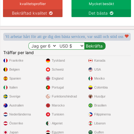
kvalitetsprofiler
Mycket besökt
Bekräftad kvalitet
Det bästa
Vi arbetar hårt för att ge dig den bästa servicen, var snäll och stöd oss
Träffar per land
Frankrike
Tyskland
Kanada
Belgien
Schweiz
USA
Spanien
England
Mexiko
Italien
Portugal
Colombia
Sverige
Funktionshindrad
Husdjur
Australien
Marocko
Brasilien
Nederländerna
Tunisien
Filippinerna
Österrike
Algeriet
Libanon
Japan
Egypten
Gulfen