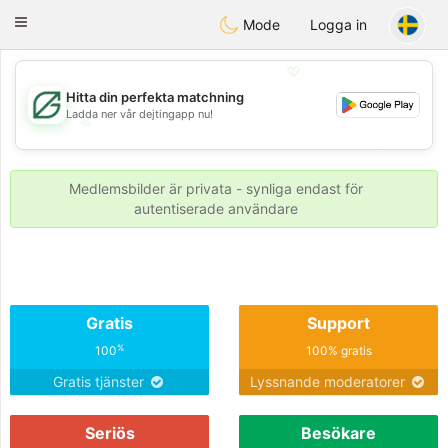
Gulf
Dating
Toggle
Mode
Logga in
navigation
💖
Hitta din perfekta matchning
Ladda ner vår dejtingapp nu!
💖
💕
💕
Medlemsbilder är privata - synliga endast för
autentiserade användare
Gratis
Support
%
100
100% gratis
Gratis tjänster
Lyssnande moderatorer
Seriös
Besökare