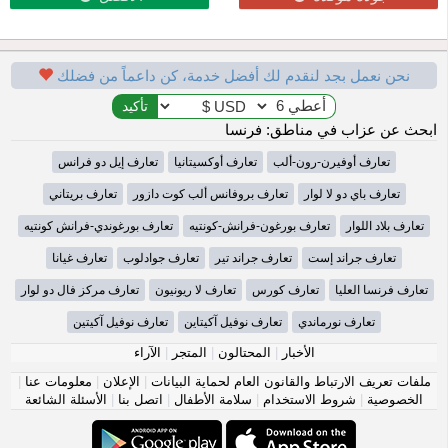
نحن نعمل بجد لنقدم لك أفضل خدمة، كن داعماً من فضلك
ابحث عن عزاب في مناطق: فرنسا
تعارف أوفيرن-رون-ألب
تعارف أوكسيتانيا
تعارف إيل دو فرانس
تعارف باي دو لا لوار
تعارف بروفانس ألب كوت دازور
تعارف بريتاني
تعارف بلاد اللوار
تعارف بورغون-فرانش-كونتيه
تعارف بورغوندي-فرانش كونتيه
تعارف جراند إست
تعارف جراند تير
تعارف جوادلوب
تعارف غيانا
تعارف فرنسا العليا
تعارف كورس
تعارف لا ريونيون
تعارف مركز فال دو لوار
تعارف نورماندي
تعارف نوفيل آكيتاين
تعارف نوفيل آكيتين
الأخبار
|
المحتالون
|
المتجر
|
الآراء
ملفات تعريف الارتباط والقانون العام لحماية البيانات
|
الإعلان
|
معلومات عنا
|
الخصوصية
|
شروط الاستخدام
|
سلامة الأطفال
|
اتصل بنا
|
الأسئلة الشائعة