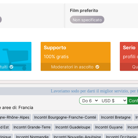
Film preferito
Non specificato
Supporto
Serio
100% gratis
profili 
tuiti
Moderatori in ascolto
Qu
Lavoriamo sodo per darti il miglior servizio, per 
e aree di: Francia
rgne-Rhône-Alpes
Incontri Bourgogne-Franche-Comté
Incontri Bretagne
I
d Est
Incontri Grande-Terre
Incontri Guadeloupe
Incontri Guyane
Incon
tinique
Incontri Normandie
Incontri Nouvelle-Aquitaine
Incontri Occitanie