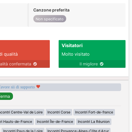
Canzone preferita
Non specificato
Visitatori
di qualità
Molto visitato
alità confermata
Il migliore
favore sii di supporto
ncontri Centre-Val de Loire
Incontri Corse
Incontri Fort-de-france
tri Hauts-de-France
Incontri Île-de-France
Incontri La Réunion
Incontri Pays de la Loire
Incontri Provence-Alpes-Côte d Azur