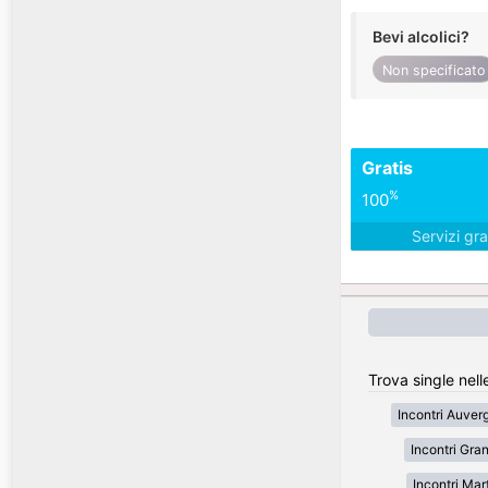
Bevi alcolici?
Non specificato
Gratis
%
100
Servizi gra
Trova single nell
Incontri Auve
Incontri Gran
Incontri Mar