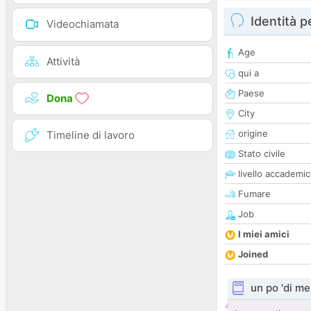
Identità 
Videochiamata
Age
Attività
qui a
Paese
Dona
City
origine
Timeline di lavoro
Stato civile
livello accademi
Fumare
Job
I miei amici
Joined
un po 'di me