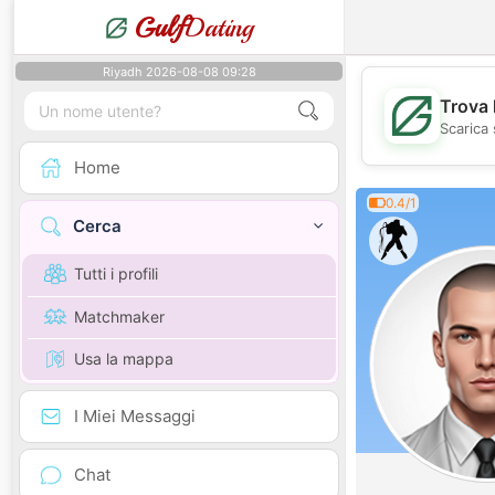
Gulf
Dating
Riyadh 2026-08-08 09:28
Trova 
Scarica 
Home
0.4/1
Cerca
Tutti i profili
Matchmaker
Usa la mappa
I Miei Messaggi
Chat