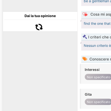
be a gentleman 
Cosa mi asp
Dai la tua opinione
find the one tha
I criteri che
Nessun criterio 
Conoscere 
Interessi
Non specificato
Gita
Non specificato