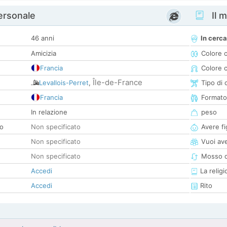
personale
Il m
46 anni
In cerca
Amicizia
Colore 
Francia
Colore c
Île-de-France
Levallois-Perret
,
Tipo di 
Francia
Formato
In relazione
peso
co
Non specificato
Avere fig
Non specificato
Vuoi ave
Non specificato
Mosso d
Accedi
La religi
Accedi
Rito