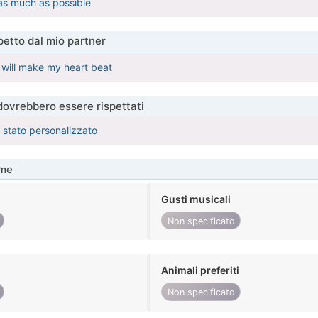
as much as possible
etto dal mio partner
t will make my heart beat
 dovrebbero essere rispettati
è stato personalizzato
me
Gusti musicali
Non specificato
Animali preferiti
Non specificato