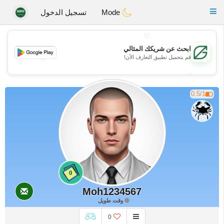
Gulf
Dating
Toggle
Mode
تسجيل الدخول
navigation
💖
ابحث عن شريكك المثالي
قم بتحميل تطبيق التعارف الآن!
💖
💕
💕
0.5/1
0
Moh1234567
وقت طويل
0