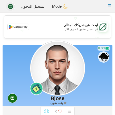
Gulf
Dating
Toggle
Mode
تسجيل الدخول
navigation
💖
ابحث عن شريكك المثالي
💖
قم بتحميل تطبيق التعارف الآن!
💕
💕
0.8/1
0
Bjose
وقت طويل
0