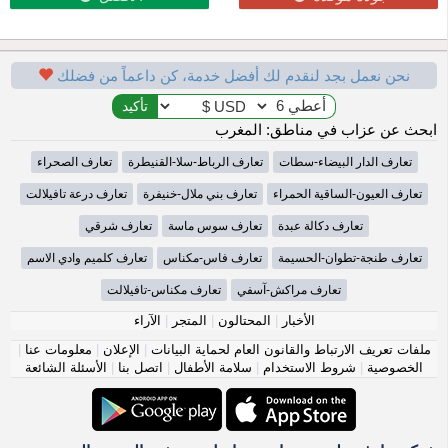
نحن نعمل بجد لنقدم لك أفضل خدمة، كن داعماً من فضلك
ابحث عن عزاب في مناطق: المغرب
تعارف الدار البيضاء-سطات
تعارف الرباط-سلا-القنيطرة
تعارف الصحراء
تعارف العيون-الساقية الحمراء
تعارف بني ملال-خنيفرة
تعارف درعة تافيلالت
تعارف دكالة عبدة
تعارف سوس ماسة
تعارف شرقي
تعارف طنجة-تطوان-الحسيمة
تعارف فاس-مكناس
تعارف كلميم وادي الاسم
تعارف مراكش-آسفي
تعارف مكناس-تافيلالت
الأخبار
|
المحتالون
|
المتجر
|
الآراء
ملفات تعريف الارتباط والقانون العام لحماية البيانات
|
الإعلان
|
معلومات عنا
|
الخصوصية
|
شروط الاستخدام
|
سلامة الأطفال
|
اتصل بنا
|
الأسئلة الشائعة