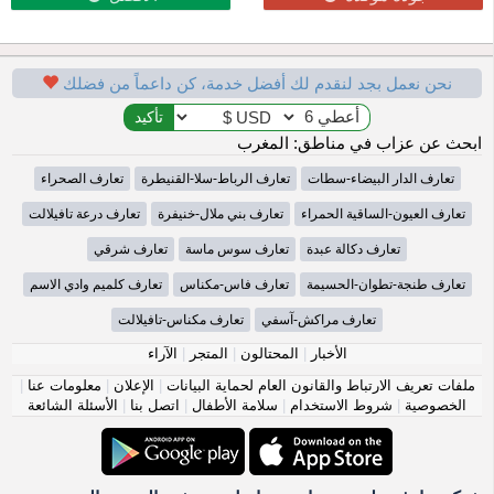
نحن نعمل بجد لنقدم لك أفضل خدمة، كن داعماً من فضلك
ابحث عن عزاب في مناطق: المغرب
تعارف الدار البيضاء-سطات
تعارف الرباط-سلا-القنيطرة
تعارف الصحراء
تعارف العيون-الساقية الحمراء
تعارف بني ملال-خنيفرة
تعارف درعة تافيلالت
تعارف دكالة عبدة
تعارف سوس ماسة
تعارف شرقي
تعارف طنجة-تطوان-الحسيمة
تعارف فاس-مكناس
تعارف كلميم وادي الاسم
تعارف مراكش-آسفي
تعارف مكناس-تافيلالت
الأخبار
|
المحتالون
|
المتجر
|
الآراء
ملفات تعريف الارتباط والقانون العام لحماية البيانات
|
الإعلان
|
معلومات عنا
|
الخصوصية
|
شروط الاستخدام
|
سلامة الأطفال
|
اتصل بنا
|
الأسئلة الشائعة