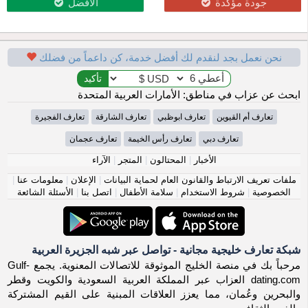
جودة مؤكدة
الأفضل
نحن نعمل بجد لنقدم لك أفضل خدمة، كن داعماً من فضلك
ابحث عن عزاب في مناطق: الأمارات العربية المتحدة
تعارف أم القيوين
تعارف ابوظبي
تعارف الشارقة
تعارف الفجيرة
تعارف دبي
تعارف رأس الخيمة
تعارف عجمان
الأخبار
|
المحتالون
|
المتجر
|
الآراء
ملفات تعريف الارتباط والقانون العام لحماية البيانات
|
الإعلان
|
معلومات عنا
|
الخصوصية
|
شروط الاستخدام
|
سلامة الأطفال
|
اتصل بنا
|
الأسئلة الشائعة
شبكة تعارف خليجية مجانية - تواصل عبر شبه الجزيرة العربية
مرحباً بك في منصة الخليج الموثوقة للاتصالات المعنوية. يجمع Gulf-
dating.com العزاب عبر المملكة العربية السعودية والكويت وقطر
والبحرين وعُمان، مما يعزز العلاقات المبنية على القيم المشتركة