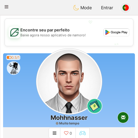
Gulf
Dating
Toggle
Mode
Entrar
navigation
💖
Encontre seu par perfeito
💖
Baixe agora nosso aplicativo de namoro!
💕
💕
0.5/1
0
Mohhnasser
Muito tempo
0