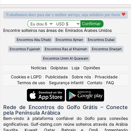
Trabalhamos duro para dar o melhor serviço, seja solidário por favor
Encontre solteiros nas áreas de: Emirados Árabes Unidos
Encontros Abu Dhabi
Encontros Ajman
Encontros Dubai
Encontros Fujairah
Encontros Ras al Khaimah
Encontros Sharjah
Encontros Umm Al Quawain
Notícias
|
Golpistas
|
Loja
|
Opiniões
Cookies e LGPD
|
Publicidade
|
Sobre nós
|
Privacidade
|
Termos de uso
|
Segurança infantil
|
Contato
|
FAQ
Rede de Encontros do Golfo Grátis – Conecte
pela Península Arábica
Bem-vindo à plataforma confiável do Golfo para conexões
significativas. Gulf-dating.com reúne solteiros através da Arábia
Saudita, Kuwait, Qatar, Bahrain e Omã, fomentando