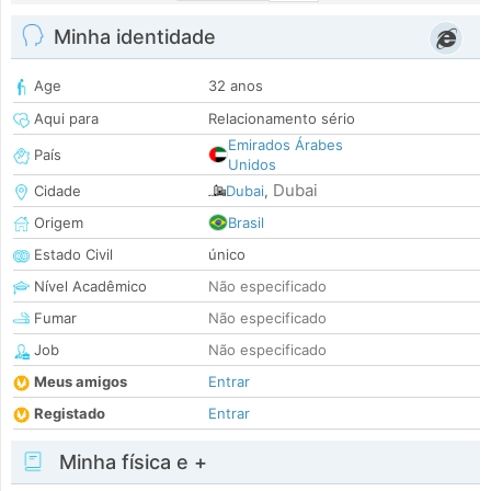
Minha identidade
Age
32 anos
Aqui para
Relacionamento sério
Emirados Árabes
País
Unidos
Dubai
Cidade
Dubai
,
Origem
Brasil
Estado Civil
único
Nível Acadêmico
Não especificado
Fumar
Não especificado
Job
Não especificado
Meus amigos
Entrar
Registado
Entrar
Minha física e +