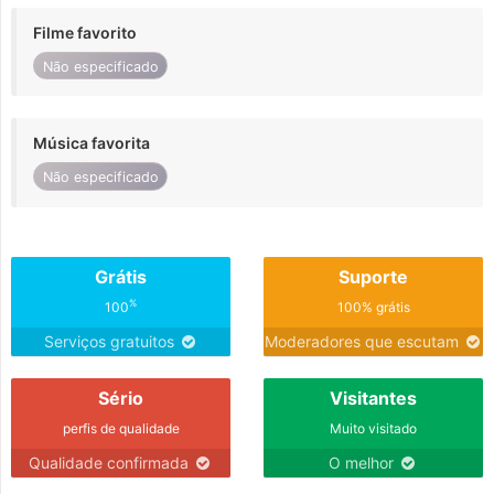
Filme favorito
Não especificado
Música favorita
Não especificado
Grátis
Suporte
%
100
100% grátis
Serviços gratuitos
Moderadores que escutam
Sério
Visitantes
perfis de qualidade
Muito visitado
Qualidade confirmada
O melhor