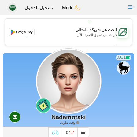
Gulf
Dating
Toggle
Mode
تسجيل الدخول
navigation
💖
ابحث عن شريكك المثالي
قم بتحميل تطبيق التعارف الآن!
💖
💕
💕
0.6/1
0
Nadamotaki
وقت طويل
0