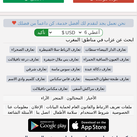
نحن نعمل بجد لنقدم لك أفضل خدمة، كن داعماً من فضلك
ابحث عن عزاب في مناطق: المغرب
تعارف الدار البيضاء-سطات
تعارف الرباط-سلا-القنيطرة
تعارف الصحراء
تعارف العيون-الساقية الحمراء
تعارف بني ملال-خنيفرة
تعارف درعة تافيلالت
تعارف دكالة عبدة
تعارف سوس ماسة
تعارف شرقي
تعارف طنجة-تطوان-الحسيمة
تعارف فاس-مكناس
تعارف كلميم وادي الاسم
تعارف مراكش-آسفي
تعارف مكناس-تافيلالت
الأخبار
|
المحتالون
|
المتجر
|
الآراء
ملفات تعريف الارتباط والقانون العام لحماية البيانات
|
الإعلان
|
معلومات عنا
|
الخصوصية
|
شروط الاستخدام
|
سلامة الأطفال
|
اتصل بنا
|
الأسئلة الشائعة