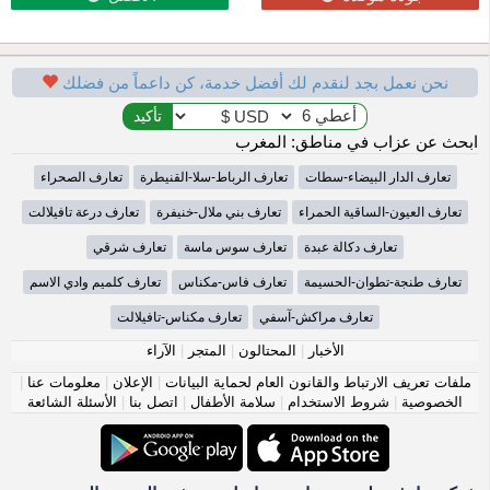
نحن نعمل بجد لنقدم لك أفضل خدمة، كن داعماً من فضلك
ابحث عن عزاب في مناطق: المغرب
تعارف الدار البيضاء-سطات
تعارف الرباط-سلا-القنيطرة
تعارف الصحراء
تعارف العيون-الساقية الحمراء
تعارف بني ملال-خنيفرة
تعارف درعة تافيلالت
تعارف دكالة عبدة
تعارف سوس ماسة
تعارف شرقي
تعارف طنجة-تطوان-الحسيمة
تعارف فاس-مكناس
تعارف كلميم وادي الاسم
تعارف مراكش-آسفي
تعارف مكناس-تافيلالت
الأخبار
|
المحتالون
|
المتجر
|
الآراء
ملفات تعريف الارتباط والقانون العام لحماية البيانات
|
الإعلان
|
معلومات عنا
|
الخصوصية
|
شروط الاستخدام
|
سلامة الأطفال
|
اتصل بنا
|
الأسئلة الشائعة