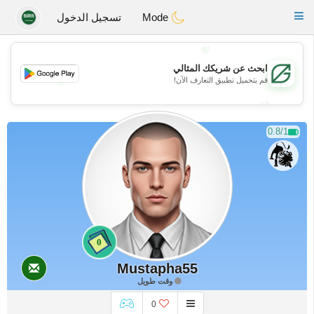
Gulf
Dating
Toggle
Mode
تسجيل الدخول
navigation
💖
ابحث عن شريكك المثالي
💖
قم بتحميل تطبيق التعارف الآن!
💕
💕
0.8/1
0
Mustapha55
وقت طويل
0