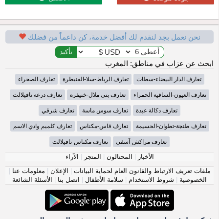
نحن نعمل بجد لنقدم لك أفضل خدمة، كن داعماً من فضلك
ابحث عن عزاب في مناطق: المغرب
تعارف الدار البيضاء-سطات
تعارف الرباط-سلا-القنيطرة
تعارف الصحراء
تعارف العيون-الساقية الحمراء
تعارف بني ملال-خنيفرة
تعارف درعة تافيلالت
تعارف دكالة عبدة
تعارف سوس ماسة
تعارف شرقي
تعارف طنجة-تطوان-الحسيمة
تعارف فاس-مكناس
تعارف كلميم وادي الاسم
تعارف مراكش-آسفي
تعارف مكناس-تافيلالت
الأخبار
|
المحتالون
|
المتجر
|
الآراء
ملفات تعريف الارتباط والقانون العام لحماية البيانات
|
الإعلان
|
معلومات عنا
|
الخصوصية
|
شروط الاستخدام
|
سلامة الأطفال
|
اتصل بنا
|
الأسئلة الشائعة