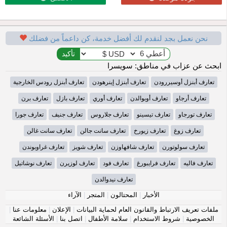
نحن نعمل بجد لنقدم لك أفضل خدمة، كن داعماً من فضلك
ابحث عن عزاب في مناطق: سويسرا
تعارف أبنزل أوسيررودن
تعارف أبنزل إينرهودن
تعارف أبنزل رودس الخارجية
تعارف أرجاو
تعارف أوبوالدن
تعارف أوري
تعارف بازل
تعارف برن
تعارف تورجاو
تعارف تيسينو
تعارف جلاروس
تعارف جنيف
تعارف جورا
تعارف زوغ
تعارف زيورخ
تعارف سانت جالن
تعارف سانت غالن
تعارف سولوتورن
تعارف شافهاوزن
تعارف شويز
تعارف غراوبوندن
تعارف فاليه
تعارف فرايبورغ
تعارف فود
تعارف لوزيرن
تعارف نوشاتيل
تعارف نيدوالدن
الأخبار
|
المحتالون
|
المتجر
|
الآراء
ملفات تعريف الارتباط والقانون العام لحماية البيانات
|
الإعلان
|
معلومات عنا
|
الخصوصية
|
شروط الاستخدام
|
سلامة الأطفال
|
اتصل بنا
|
الأسئلة الشائعة