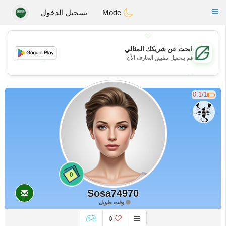
Gulf
Dating
Toggle
Mode
تسجيل الدخول
navigation
💖
ابحث عن شريكك المثالي
قم بتحميل تطبيق التعارف الآن!
💖
💕
💕
0.1/1
0
Sosa74970
وقت طويل
0