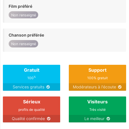
Film préféré
Non renseigné
Chanson préférée
Non renseigné
Gratuit
Support
%
100
100% gratuit
Services gratuits
Modérateurs à l'écoute
Sérieux
Visiteurs
profils de qualité
Très visité
Qualité confirmée
Le meilleur