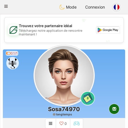
Gulf
Dating
Toggle
Mode
Connexion
navigation
💖
Trouvez votre partenaire idéal
Téléchargez notre application de rencontre
💖
maintenant !
💕
💕
0.1/1
0
Sosa74970
longtemps
0