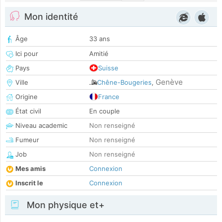
Mon identité
Âge
33 ans
Ici pour
Amitié
Pays
Suisse
Genève
Ville
Chêne-Bougeries
,
Origine
France
État civil
En couple
Niveau academic
Non renseigné
Fumeur
Non renseigné
Job
Non renseigné
Mes amis
Connexion
Inscrit le
Connexion
Mon physique et+